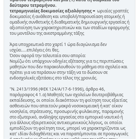
δεύτερου τετραμήνου.
τετραμηνιαίες δοκιμασίες αξιολόγησης =
ωριαίες γραπτές
δοκιμασίες ή ανάθεση και υποβολή/παρουσίαση ατομικής ή
ομαδικής συνθετικής ή διαθεματικής δημιουργικής εργασίας ή
αξιοποίηση των χαρακτηριστικών και των σταδίων εφαρμογής
του μοντέλου της ανεστραμμένης τάξης
Άρα υποχρεωτικά στο χαρτί 1 ώρα διαγώνισμα δεν
ισχύει....επιλέγεις ότι θες.
Όσον αφορά την τελευταία σου απορία:
Νομίζω ότι υπάρχουν οδηγίες εξέτασης για τις περιπτώσεις
μαθητών που δεν παρακολουθούν το μάθημα στο σχολείο και
πρέπει για να περάσουν στην τάξη να το δώσουν σε
ενδοσχολικές εξετάσεις στο τέλος της χρονιάς.
"Ν. 2413/1996 (ΦΕΚ 124/Α/17-6-1996), άρθρο 46,
παράγραφος 4 1.α) Μαθητές των σχολείων δευτεροβάθμιας
εκπαίδευσης, οι οποίοι διακόπτουν τη φοίτηση τους εξαιτίας
ασθενειών που απαιτούν μακρά νοσοκομειακή ή κατ' οίκον
νοσηλεία, στράτευσης, προσωρινής φυλάκισης, παραμονής
στο εξωτερικό, ανάληψης εργασίας στο εμπορικό ναυτικό ή
για άλλους εξαιρετικούς αντικειμενικούς λόγους, οι οποίοι
εμποδίζουν τη φοίτηση τους, μπορεί να χαρακτηρίζονται ως
κατ' ιδίαν διδαχθέντες και να παραπέμπονται σε προαγωγικές