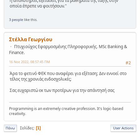
ή απολυτήριες εξετάσεις για τα μαθήματα της τάξης στην
οποία έπρεπε να φοιτήσουν."
3 people
like this.
Στέλλα Γεωργίου
Πτυχιούχος Εφαρμοσμένης Πληροφορικής. MSc Banking &
Finance.
16 Νοε 2022, 08:57:45 ΠΜ
#2
Άρα το φετινό ΦΕΚ που αναφέρει για εξέταση; Δεν εννοεί στο
τέλος της χρονιάς ενδοσχολικές;
Σας ευχαριστώ εκ των προτέρων για την απάντησή σας
Programming is an extremely creative profession. It's logic-based
creativity.
Σελίδες
1
Πάνω
User Actions