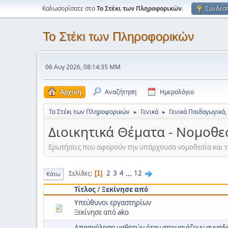
Καλωσορίσατε στο
Το Στέκι των Πληροφορικών
.
Σύνδεσ
Το Στέκι των Πληροφορικών
06 Αυγ 2026, 08:14:35 ΜΜ
Αρχική
Αναζήτηση
Ημερολόγιο
Το Στέκι των Πληροφορικών
Γενικά
Γενικά Παιδαγωγικά,
►
►
Διοικητικά Θέματα - Νομοθε
Ερωτήσεις που αφορούν την υπάρχουσα νομοθεσία και τι
2
3
4
...
12
Σελίδες
1
Κάτω
Τίτλος
/
Ξεκίνησε από
Υπεύθυνοι εργαστηρίων
Ξεκίνησε από
ako
Απασχόληση μαθητών όταν απουσιάζουν συναδ