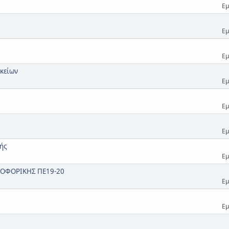
Εμ
Εμ
Εμ
υκείων
Εμ
Εμ
Εμ
ής
Εμ
ΡΟΦΟΡΙΚΗΣ ΠΕ19-20
Εμ
Εμ