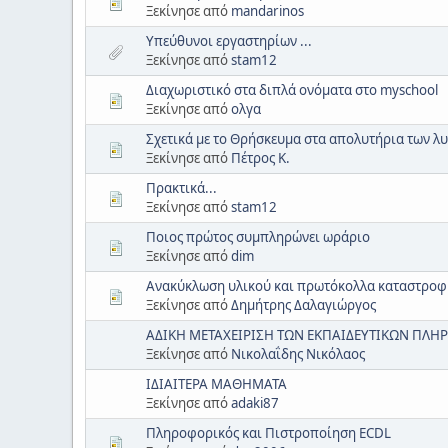
Ξεκίνησε από
mandarinos
Υπεύθυνοι εργαστηρίων ...
Ξεκίνησε από
stam12
Διαχωριστικό στα διπλά ονόματα στο myschool
Ξεκίνησε από
ολγα
Σχετικά με το Θρήσκευμα στα απολυτήρια των λ
Ξεκίνησε από
Πέτρος Κ.
Πρακτικά...
Ξεκίνησε από
stam12
Ποιος πρώτος συμπληρώνει ωράριο
Ξεκίνησε από
dim
Ανακύκλωση υλικού και πρωτόκολλα καταστροφ
Ξεκίνησε από
Δημήτρης Δαλαγιώργος
ΑΔΙΚΗ ΜΕΤΑΧΕΙΡΙΣΗ ΤΩΝ ΕΚΠΑΙΔΕΥΤΙΚΩΝ ΠΛΗ
Ξεκίνησε από
Νικολαΐδης Νικόλαος
ΙΔΙΑΙΤΕΡΑ ΜΑΘΗΜΑΤΑ
Ξεκίνησε από
adaki87
Πληροφορικός και Πιστροποίηση ECDL