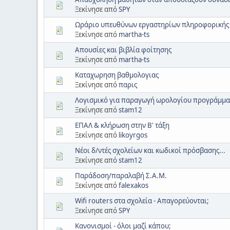
Ξεκίνησε από
SPY
Ωράριο υπευθύνων εργαστηρίων πληροφορικής
Ξεκίνησε από
martha-ts
Απουσίες και βιβλία φοίτησης
Ξεκίνησε από
martha-ts
Καταχωρηση βαθμολογιας
Ξεκίνησε από
παρις
Λογισμικό για παραγωγή ωρολογίου προγράμματ
Ξεκίνησε από
stam12
ΕΠΑΛ & κλήρωση στην Β' τάξη
Ξεκίνησε από
likoyrgos
Νέοι δ/ντές σχολείων και κωδικοί πρόσβασης...
Ξεκίνησε από
stam12
Παράδοση/παραλαβή Σ.Α.Μ.
Ξεκίνησε από
falexakos
Wifi routers στα σχολεία - Απαγορεύονται;
Ξεκίνησε από
SPY
Κανονισμοί - όλοι μαζί κάπου;