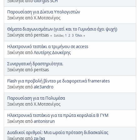
Ξεκίνησε από
Giorgos SCH
Παρουσίαση για Δίκτυα Υπολογιστών
Ξεκίνησε από Χ.Μοτσενίγος
Θέματα διαγωνισμάτων (γιατί και το Γυμνάσιο έχει ψυχή)
Ξεκίνησε από pentsas
1
2
3
Όλοι
Σελίδες
Ηλεκτρονικό τεστάκι α τριμήνου σε access
Ξεκίνησε από
Λευτέρης Δουκέρης
Συνεργατική δραστηριότητα.
Ξεκίνησε από pentsas
Flash για προβολή βίντεο με διαφορετικά framerates
Ξεκίνησε από
ale3andro
Παρουσίαση για τα Πολυμέσα
Ξεκίνησε από Χ.Μοτσενίγος
Ηλεκτρονικά τεστάκια για τα πρώτα κεφαλαία Β ΓΥΜ
Ξεκίνησε από
antonisrun
Δυαδικοί αριθμοί: Μια ωραία πρόταση διδασκαλίας
Ξεκίνησε από
za√‘ag