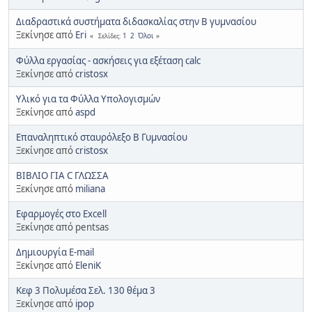
Διαδραστικά συστήματα διδασκαλίας στην Β γυμνασίου
Ξεκίνησε από
Eri
1
2
Όλοι
Σελίδες
Φύλλα εργασίας - ασκήσεις για εξέταση calc
Ξεκίνησε από
cristosx
Υλικό για τα Φύλλα Υπολογισμών
Ξεκίνησε από
aspd
Επαναληπτικό σταυρόλεξο Β Γυμνασίου
Ξεκίνησε από
cristosx
ΒΙΒΛΙΟ ΓΙΑ C ΓΛΩΣΣΑ
Ξεκίνησε από
miliana
Εφαρμογές στο Excell
Ξεκίνησε από pentsas
Δημιουργία Ε-mail
Ξεκίνησε από
EleniK
Κεφ 3 Πολυμέσα Σελ. 130 θέμα 3
Ξεκίνησε από
ipop