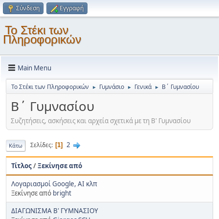
Σύνδεση
Εγγραφή
Το Στέκι των
Πληροφορικών
Main Menu
Το Στέκι των Πληροφορικών
Γυμνάσιο
Γενικά
Β΄ Γυμνασίου
►
►
►
Β΄ Γυμνασίου
Συζητήσεις, ασκήσεις και αρχεία σχετικά με τη Β' Γυμνασίου
2
Σελίδες
1
Κάτω
Τίτλος
/
Ξεκίνησε από
Λογαριασμοί Google, AI κλπ
Ξεκίνησε από
bright
ΔΙΑΓΩΝΙΣΜΑ Β' ΓΥΜΝΑΣΙΟΥ