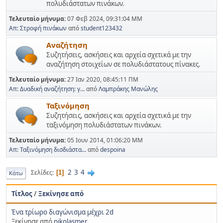
πολυδιάστατων πινάκων.
Τελευταίο μήνυμα:
07 Φεβ 2024, 09:31:04 ΜΜ
Απ: Στροφή πινάκων
από
student123432
Αναζήτηση
Συζητήσεις, ασκήσεις και αρχεία σχετικά με την
αναζήτηση στοιχείων σε πολυδιάστατους πίνακες.
Τελευταίο μήνυμα:
27 Ιαν 2020, 08:45:11 ΠΜ
Απ: Δυαδική αναζήτηση: γ...
από
Λαμπράκης Μανώλης
Ταξινόμηση
Συζητήσεις, ασκήσεις και αρχεία σχετικά με την
ταξινόμηση πολυδιάστατων πινάκων.
Τελευταίο μήνυμα:
05 Ιουν 2014, 01:06:20 ΜΜ
Απ: Ταξινόμηση δισδιάστα...
από
despoina
2
3
4
Σελίδες
1
Κάτω
Τίτλος
/
Ξεκίνησε από
Ένα τρίωρο διαγώνισμα μέχρι 2d
Ξεκίνησε από
nikolasmer