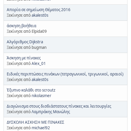
Απορία σε σημείωση Θέματος 2016
Ξεκίνησε από
akalest0s
άσκηση βοήθεια
Ξεκίνησε από Elpida09
Αλγόριθμος Dijkstra
Ξεκίνησε από bugman
Άσκηση με πίνακες
Ξεκίνησε από
Alex_01
Ειδικές περιπτώσεις πινάκων (τετραγωνικοί, τριγωνικοί, αραιοί)
Ξεκίνησε από
akalest0s
Έξυπνο καλάθι στο scroutz
Ξεκίνησε από
nikolasmer
Διαγώνισμα στους δισδιάστατους πίνακες και λειτουργίες
Ξεκίνησε από
Λαμπράκης Μανώλης
ΔΥΣΚΟΛΗ ΑΣΚΗΣΗ ΜΕ ΠΙΝΑΚΕΣ
Ξεκίνησε από
michael92