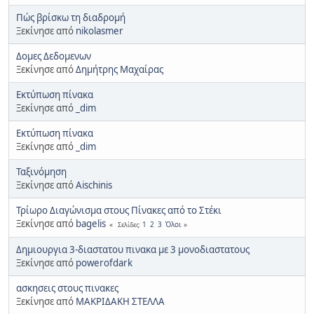
Πώς βρίσκω τη διαδρομή
Ξεκίνησε από
nikolasmer
Δομες Δεδομενων
Ξεκίνησε από
Δημήτρης Μαχαίρας
Εκτύπωση πίνακα
Ξεκίνησε από
_dim
Εκτύπωση πίνακα
Ξεκίνησε από
_dim
Ταξινόμηση
Ξεκίνησε από
Aischinis
Τρίωρο Διαγώνισμα στους Πίνακες από το Στέκι
Ξεκίνησε από
bagelis
1
2
3
Όλοι
Σελίδες
Δημιουργια 3-διαστατου πινακα με 3 μονοδιαστατους
Ξεκίνησε από
powerofdark
ασκησεις στους πινακες
Ξεκίνησε από
ΜΑΚΡΙΔΑΚΗ ΣΤΕΛΛΑ