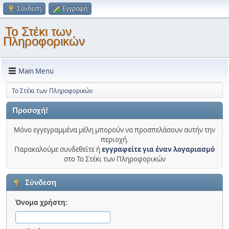
Σύνδεση
Εγγραφή
Το Στέκι των
Πληροφορικών
Main Menu
Το Στέκι των Πληροφορικών
Προσοχή!
Μόνο εγγεγραμμένα μέλη μπορούν να προσπελάσουν αυτήν την
περιοχή.
Παρακαλούμε συνδεθείτε ή
εγγραφείτε για έναν λογαριασμό
στο Το Στέκι των Πληροφορικών
Σύνδεση
Όνομα χρήστη: