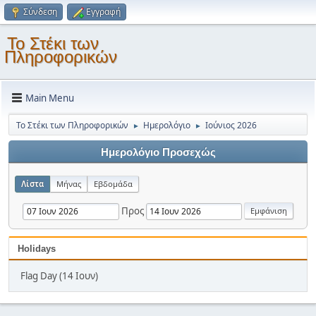
Σύνδεση
Εγγραφή
Το Στέκι των
Πληροφορικών
Main Menu
Το Στέκι των Πληροφορικών
Ημερολόγιο
Ιούνιος 2026
►
►
Ημερολόγιο Προσεχώς
Λίστα
Μήνας
Εβδομάδα
Προς
Holidays
Flag Day (14 Ιουν)