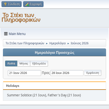
Σύνδεση
Εγγραφή
Το Στέκι των
Πληροφορικών
Main Menu
Το Στέκι των Πληροφορικών
Ημερολόγιο
Ιούνιος 2026
►
►
Ημερολόγιο Προσεχώς
Λίστα
Μήνας
Εβδομάδα
Προς
Holidays
Summer Solstice (21 Ιουν), Father's Day (21 Ιουν)