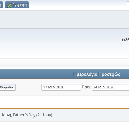
η
Εγγραφή
Ειδή
Ημερολόγιο Προσεχώς
Προς
βδομάδα
 Ιουν), Father's Day (21 Ιουν)