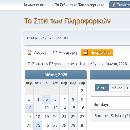
Καλωσορίσατε στο
Το Στέκι των Πληροφορικών
.
Σύνδεσ
Το Στέκι των Πληροφορικών
07 Αυγ 2026, 09:56:44 ΠΜ
Αρχική
Αναζήτηση
Ημερολόγιο
Το Στέκι των Πληροφορικών
Ημερολόγιο
Ιούνιος 2026
►
►
Μάιος 2026
Κυρ
Δευ
Τρι
Τετ
Πεμ
Παρ
Σαβ
Λίστα
Μήνας
Ε
1
2
3
4
5
6
7
8
9
Holidays
10
11
12
13
14
15
16
Summer Solstice (21
17
18
19
20
21
22
23
24
25
26
27
28
29
30