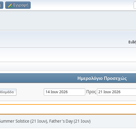
η
Εγγραφή
Ειδή
Ημερολόγιο Προσεχώς
Προς
βδομάδα
Summer Solstice (21 Ιουν), Father's Day (21 Ιουν)