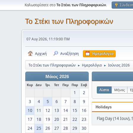
Καλωσορίσατε στο
Το Στέκι των Πληροφορικών
.
Σύνδεσ
Το Στέκι των Πληροφορικών
07 Αυγ 2026, 11:19:00 ΠΜ
Αρχική
Αναζήτηση
Ημερολόγιο
Το Στέκι των Πληροφορικών
Ημερολόγιο
Ιούνιος 2026
►
►
Μάιος 2026
Κυρ
Δευ
Τρι
Τετ
Πεμ
Παρ
Σαβ
Λίστα
Μήνας
Ε
1
2
3
4
5
6
7
8
9
Holidays
10
11
12
13
14
15
16
Flag Day (14 Ιουν), 
17
18
19
20
21
22
23
24
25
26
27
28
29
30