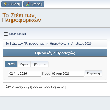
Σύνδεση
Εγγραφή
Το Στέκι των
Πληροφορικών
Main Menu
Το Στέκι των Πληροφορικών
Ημερολόγιο
Απρίλιος 2026
►
►
Ημερολόγιο Προσεχώς
Λίστα
Μήνας
Εβδομάδα
Προς
Δεν υπάρχουν γεγονότα προς εμφάνιση.