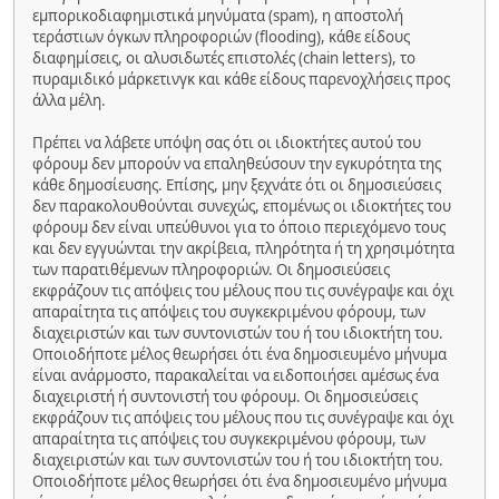
εμπορικοδιαφημιστικά μηνύματα (spam), η αποστολή
τεράστιων όγκων πληροφοριών (flooding), κάθε είδους
διαφημίσεις, οι αλυσιδωτές επιστολές (chain letters), το
πυραμιδικό μάρκετινγκ και κάθε είδους παρενοχλήσεις προς
άλλα μέλη.
Πρέπει να λάβετε υπόψη σας ότι οι ιδιοκτήτες αυτού του
φόρουμ δεν μπορούν να επαληθεύσουν την εγκυρότητα της
κάθε δημοσίευσης. Επίσης, μην ξεχνάτε ότι οι δημοσιεύσεις
δεν παρακολουθούνται συνεχώς, επομένως οι ιδιοκτήτες του
φόρουμ δεν είναι υπεύθυνοι για το όποιο περιεχόμενο τους
και δεν εγγυώνται την ακρίβεια, πληρότητα ή τη χρησιμότητα
των παρατιθέμενων πληροφοριών. Οι δημοσιεύσεις
εκφράζουν τις απόψεις του μέλους που τις συνέγραψε και όχι
απαραίτητα τις απόψεις του συγκεκριμένου φόρουμ, των
διαχειριστών και των συντονιστών του ή του ιδιοκτήτη του.
Οποιοδήποτε μέλος θεωρήσει ότι ένα δημοσιευμένο μήνυμα
είναι ανάρμοστο, παρακαλείται να ειδοποιήσει αμέσως ένα
διαχειριστή ή συντονιστή του φόρουμ. Οι δημοσιεύσεις
εκφράζουν τις απόψεις του μέλους που τις συνέγραψε και όχι
απαραίτητα τις απόψεις του συγκεκριμένου φόρουμ, των
διαχειριστών και των συντονιστών του ή του ιδιοκτήτη του.
Οποιοδήποτε μέλος θεωρήσει ότι ένα δημοσιευμένο μήνυμα