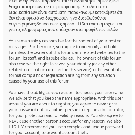
είναι ανάρμοστο, παρακαλείται να ειδοποιήσει αμέσως ένα
διαχειριστή ή συντονιστή του φόρουμ. Επειδή αυτή η
διαδικασία δεν είναι αυτόματη, παρακαλούμε καταλάβετε ότι
δεν είναι εφικτό να διαγραφούν ή να διορθωθούν οι
συγκεκριμένες δημοσιεύσεις άμεσα. Η ίδια τακτική ισχύει και
για τις πληροφορίες που υπάρχουν στα προφίλ των μελών.
You remain solely responsible for the content of your posted
messages. Furthermore, you agree to indemnify and hold
harmless the owners of this forum, any related websites to this
forum, its staff, and its subsidiaries. The owners of this forum
also reserve the right to reveal your identity (or any other
related information collected on this service) in the event of a
formal complaint or legal action arising from any situation
caused by your use of this forum.
You have the ability, as you register, to choose your username.
We advise that you keep the name appropriate. With this user
account you are about to register, you agree to never give
your password out to another person except an administrator,
for your protection and for validity reasons. You also agree to
NEVER use another person's account for any reason. We also
HIGHLY recommend you use a complex and unique password
for your account, to prevent account theft.