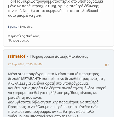
Το Ν του κυρίως προγράμματος περνά στο υποπρόγραμμα
μόνο ως παράμετρος (με τιμή), όχι ως "σταθερά δήλωσης
πίνακα". Νομίζω οτι το συμφωνήσαμε οτι στη διαδικασία
αυτό μπορεί να γίνει.
1 person
likes this.
Μερεντίτης Νικόλαος
Πληροφορικός
ssimaiof
Πληροφορικοί Δυτικής Μακεδονίας
27 Απρ 2026, 07:45:16 ΜΜ
#3
Μέσα στο υποπρόγραμμα το Ν είναι τυπική παράμετρος
δηλαδή ΜΕΤΑΒΛΗΤΗ και πρέπει να δηλωθεί (προφανώς στις
ΑΚΕΡΑΙΕΣ) για να είναι ορατή στο υποπρόγραμμα.
Και έτσι όμως (παρότι θα δέχεται σωστά την τιμή) δεν μπορεί
να χρησιμοποιηθεί για τη δήλωση μεγέθους πίνακα, ως
μεταβλητή που είναι.
Δεν υφίσταται δήλωση τυπικής παραμέτρου ως σταθερά.
Προφανώς το να θέλουμε να περάσουμε το μέγεθος ενός
πίνακα σε υποπρόγραμμα, αν και θα ήταν πάρα πολύ
χρήσιμο, δεν υποστηρίζεται από τη ΓΛΩΣΣΑ.