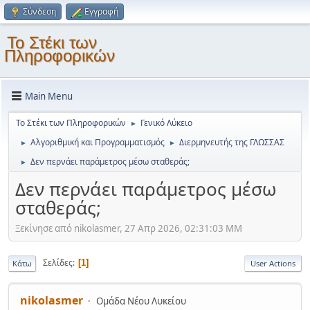
Σύνδεση
Εγγραφή
Το Στέκι των
Πληροφορικών
Main Menu
Το Στέκι των Πληροφορικών
Γενικό Λύκειο
►
Αλγοριθμική και Προγραμματισμός
Διερμηνευτής της ΓΛΩΣΣΑΣ
►
►
Δεν περνάει παράμετρος μέσω σταθεράς;
►
Δεν περνάει παράμετρος μέσω
σταθεράς;
Ξεκίνησε από nikolasmer, 27 Απρ 2026, 02:31:03 ΜΜ
Σελίδες
1
Κάτω
User Actions
nikolasmer
Ομάδα Νέου Λυκείου