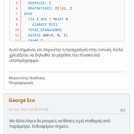
ΑΚΕΡΑΙΕΣ
: Ι
ΠΡΑΓΜΑΤΙΚΕΣ
: Π[
10
], Σ
ΑΡΧΗ
ΓΙΑ
 Ι 
ΑΠΟ
1
ΜΕΧΡΙ
 Ν
ΔΙΑΒΑΣΕ
 Π[Ι] 
ΤΕΛΟΣ_ΕΠΑΝΑΛΗΨΗΣ
ΚΑΛΕΣΕ
 ΑΘΡ(Π, Ν, Σ) 
ΓΡΑΨΕ
 Σ
ΤΕΛΟΣ_ΠΡΟΓΡΑΜΜΑΤΟΣ
Αυτό σημαίνει οτι περνιέται η πραγματική στην τυπική. Απλά
χρειάζεται να δηλωθεί το μέγεθος του πίνακα στο
ΔΙΑΔΙΚΑΣΙΑ
 ΑΘΡ(Α, Ν, Σ) 
υποπρόγραμμα.
ΜΕΤΑΒΛΗΤΕΣ
ΑΚΕΡΑΙΕΣ
: Ν, i, j
ΠΡΑΓΜΑΤΙΚΕΣ
: Α[
10
], Σ
Μερεντίτης Νικόλαος
ΑΡΧΗ
Πληροφορικός
  Σ <- 
0
ΓΙΑ
 i 
ΑΠΟ
1
ΜΕΧΡΙ
 Ν
    Σ <- Σ + Α[i] 
George Eco
ΤΕΛΟΣ_ΕΠΑΝΑΛΗΨΗΣ
ΤΕΛΟΣ_ΔΙΑΔΙΚΑΣΙΑΣ
28 Απρ 2026, 03:38:29 ΠΜ
#5
Με άλλα λόγια δε μπορείς να θέσεις τιμή σταθεράς από
παράμετρο. Ενδιαφέρον σημείο.