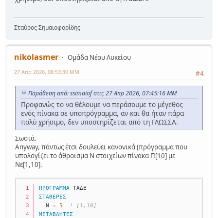
Σταύρος Σημαιοφορίδης
nikolasmer
Ομάδα Νέου Λυκείου
27 Απρ 2026, 08:53:30 ΜΜ
#4
Παράθεση από: ssimaiof στις 27 Απρ 2026, 07:45:16 ΜΜ
Προφανώς το να θέλουμε να περάσουμε το μέγεθος
ενός πίνακα σε υποπρόγραμμα, αν και θα ήταν πάρα
πολύ χρήσιμο, δεν υποστηρίζεται από τη ΓΛΩΣΣΑ.
Σωστά.
Anyway, πάντως έτσι δουλεύει κανονικά (πρόγραμμα που
υπολογίζει το άθροισμα Ν στοιχείων πίνακα Π[10] με
Νε[1,10].
ΠΡΟΓΡΑΜΜΑ
 ΤΑΔΕ
ΣΤΑΘΕΡΕΣ
  Ν = 
5
! [1,10]
ΜΕΤΑΒΛΗΤΕΣ