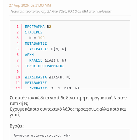
27 Απρ 2026, 02:31:03 ΜΜ
Τελευταία τροποποίηση
: 27 Απρ 2026, 03:10:03 ΜΜ από nikolasmer
ΠΡΟΓΡΑΜΜΑ
 Β
2
ΣΤΑΘΕΡΕΣ
  Ν = 
100
ΜΕΤΑΒΛΗΤΕΣ
ΑΚΕΡΑΙΕΣ
: Π[Ν, Ν] 
ΑΡΧΗ
ΚΑΛΕΣΕ
 ΔΙΑΔ(Π, Ν) 
ΤΕΛΟΣ_ΠΡΟΓΡΑΜΜΑΤΟΣ
ΔΙΑΔΙΚΑΣΙΑ
 ΔΙΑΔ(Π, Ν) 
ΜΕΤΑΒΛΗΤΕΣ
ΑΚΕΡΑΙΕΣ
: Ι, J, Π[Ν, Ν] 
ΑΡΧΗ
Σε αυτόν τον κώδικα γιατί δε δίνει τιμή η πραγματική Ν στην
    .......
τυπική Ν;
Έχουμε κάποιο συντακτικό λάθος προαφανώς αλλα ποιό και
γιατί;
Βγάζει: