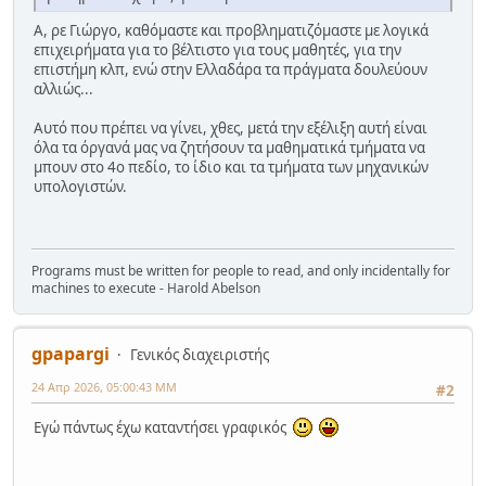
Α, ρε Γιώργο, καθόμαστε και προβληματιζόμαστε με λογικά
επιχειρήματα για το βέλτιστο για τους μαθητές, για την
επιστήμη κλπ, ενώ στην Ελλαδάρα τα πράγματα δουλεύουν
αλλιώς...
Αυτό που πρέπει να γίνει, χθες, μετά την εξέλιξη αυτή είναι
όλα τα όργανά μας να ζητήσουν τα μαθηματικά τμήματα να
μπουν στο 4ο πεδίο, το ίδιο και τα τμήματα των μηχανικών
υπολογιστών.
Programs must be written for people to read, and only incidentally for
machines to execute - Harold Abelson
gpapargi
Γενικός διαχειριστής
24 Απρ 2026, 05:00:43 ΜΜ
#2
Εγώ πάντως έχω καταντήσει γραφικός