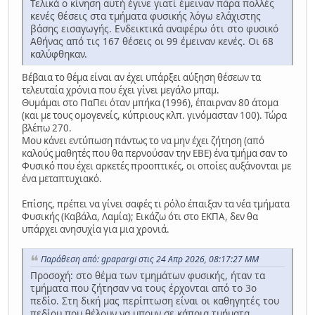
Τελικά ο κίνηση αυτή έγινε γιατί έμειναν πάρα πολλές
κενές θέσεις στα τμήματα φυσικής λόγω ελάχιστης
βάσης εισαγωγής. Ενδεικτικά αναφέρω ότι στο φυσικό
Αθήνας από τις 167 θέσεις οι 99 έμειναν κενές. Οι 68
καλύφθηκαν.
Βέβαια το θέμα είναι αν έχει υπάρξει αύξηση θέσεων τα
τελευταία χρόνια που έχει γίνει μεγάλο μπαμ.
Θυμάμαι στο ΠαΠει όταν μπήκα (1996), έπαιρναν 80 άτομα
(και με τους ομογενείς, κύπριους κλπ. γινόμασταν 100). Τώρα
βλέπω 270.
Μου κάνει εντύπωση πάντως το να μην έχει ζήτηση (από
καλούς μαθητές που θα περνούσαν την ΕΒΕ) ένα τμήμα σαν το
Φυσικό που έχει αρκετές προοπτικές, οι οποίες αυξάνονται με
ένα μεταπτυχιακό.
Επίσης, πρέπει να γίνει σαφές τι ρόλο έπαιξαν τα νέα τμήματα
Φυσικής (Καβάλα, Λαμία); Εικάζω ότι στο ΕΚΠΑ, δεν θα
υπάρχει ανησυχία για μια χρονιά.
Παράθεση από: gpapargi στις 24 Απρ 2026, 08:17:27 ΜΜ
Προσοχή: στο θέμα των τμημάτων φυσικής, ήταν τα
τμήματα που ζήτησαν να τους έρχονται από το 3ο
πεδίο. Στη δική μας περίπτωση είναι οι καθηγητές του
πεδίου που θέλουν να μπουν σε κάποια τμήματα.