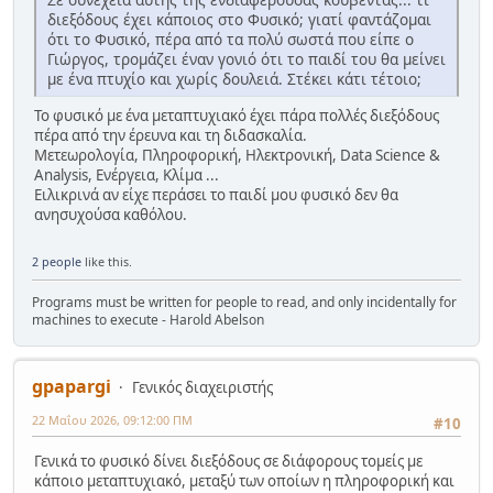
διεξόδους έχει κάποιος στο Φυσικό; γιατί φαντάζομαι
ότι το Φυσικό, πέρα από τα πολύ σωστά που είπε ο
Γιώργος, τρομάζει έναν γονιό ότι το παιδί του θα μείνει
με ένα πτυχίο και χωρίς δουλειά. Στέκει κάτι τέτοιο;
Το φυσικό με ένα μεταπτυχιακό έχει πάρα πολλές διεξόδους
πέρα από την έρευνα και τη διδασκαλία.
Μετεωρολογία, Πληροφορική, Ηλεκτρονική, Data Science &
Analysis, Ενέργεια, Κλίμα ...
Ειλικρινά αν είχε περάσει το παιδί μου φυσικό δεν θα
ανησυχούσα καθόλου.
2 people
like this.
Programs must be written for people to read, and only incidentally for
machines to execute - Harold Abelson
gpapargi
Γενικός διαχειριστής
22 Μαΐου 2026, 09:12:00 ΠΜ
#10
Γενικά το φυσικό δίνει διεξόδους σε διάφορους τομείς με
κάποιο μεταπτυχιακό, μεταξύ των οποίων η πληροφορική και