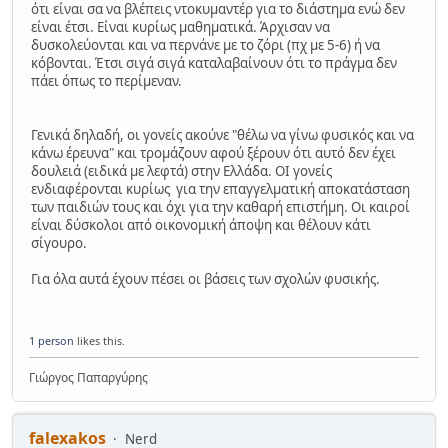
ότι είναι σα να βλέπεις ντοκυμαντέρ για το διάστημα ενώ δεν
είναι έτσι. Είναι κυρίως μαθηματικά. Άρχισαν να
δυσκολεύονται και να περνάνε με το ζόρι (πχ με 5-6) ή να
κόβονται. Έτσι σιγά σιγά καταλαβαίνουν ότι το πράγμα δεν
πάει όπως το περίμεναν.
Γενικά δηλαδή, οι γονείς ακούνε "θέλω να γίνω φυσικός και να
κάνω έρευνα" και τρομάζουν αφού ξέρουν ότι αυτό δεν έχει
δουλειά (ειδικά με λεφτά) στην Ελλάδα. ΟΙ γονείς
ενδιαφέρονται κυρίως για την επαγγελματική αποκατάσταση
των παιδιών τους και όχι για την καθαρή επιστήμη. Οι καιροί
είναι δύσκολοι από οικονομική άποψη και θέλουν κάτι
σίγουρο.
Για όλα αυτά έχουν πέσει οι βάσεις των σχολών φυσικής.
1 person
likes this.
Γιώργος Παπαργύρης
falexakos
Nerd