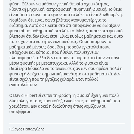
φύση. Θέλουν να μάθουν γενική θεωρία σχετικότητας,
κβαντική μηχανική, αστροφυσική, πυρηνική φυσική. Το θέμα
είναι ότι η εικόνα που έχουν από το λύκειο είναι λανθασμένη.
Νομίζουν ότι είναι σα να βλέπεις ντοκυμαντέρ για το
διάστημα. Αυτό οφείλεται στο ότι αποφεύγουν να διδάξουν
φυσικοί με μαθηματικά στο λύκειο. Μόλις μπουν στο φυσικό
βλέπουν ότι δεν είναι έτσι. Είναι κυρίως μαθηματικά και αυτό
που είχαν στο νου ήταν εκλαϊκεύσεις. Όσοι μπορούν τα
μαθηματικά μένουν, όσοι δεν μπορούν εγκαταλείπουν.
Υπάρχουν και κάποιοι που ήθελαν πολυτεχνεία/
πληροφορικές αλλά δεν έπιασαν τα μόρια και είπαν να πάνε
μέσω φυσικής με μεταπτυχιακά. Αλλά το φυσικό είναι
ιδιαίτερα δύσκολο να το τελειώσεις αν δεν σου αρέσει πολύ η
φυσική ή δε έχεις σημαντική ικανότητα στα μαθηματικά. Δεν
είναι σχολή που τη βγάζεις χαλαρά. Έτσι πολλοί
εγκαταλείπουν.
Ο David Hilbert είχε πει τη φράση "η φυσική έχει γίνει πολύ
δύσκολη για τους φυσικούς", εννοώντας τα μαθηματικά που
χρειάζεται. Δεν αρκεί η διαίσθηση όπως νομίζουν οι
υποψήφιοι.
Γιώργος Παπαργύρης