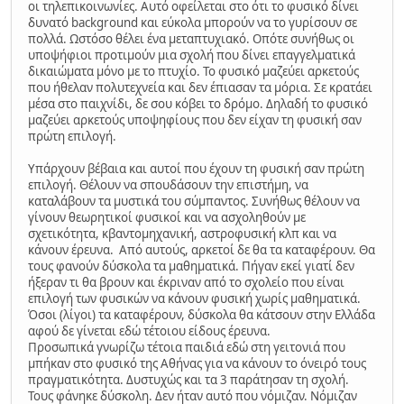
οι τηλεπικοινωνίες. Αυτό οφείλεται στο ότι το φυσικό δίνει
δυνατό background και εύκολα μπορούν να το γυρίσουν σε
πολλά. Ωστόσο θέλει ένα μεταπτυχιακό. Οπότε συνήθως οι
υποψήφιοι προτιμούν μια σχολή που δίνει επαγγελματικά
δικαιώματα μόνο με το πτυχίο. Το φυσικό μαζεύει αρκετούς
που ήθελαν πολυτεχνεία και δεν έπιασαν τα μόρια. Σε κρατάει
μέσα στο παιχνίδι, δε σου κόβει το δρόμο. Δηλαδή το φυσικό
μαζεύει αρκετούς υποψηφίους που δεν είχαν τη φυσική σαν
πρώτη επιλογή.
Υπάρχουν βέβαια και αυτοί που έχουν τη φυσική σαν πρώτη
επιλογή. Θέλουν να σπουδάσουν την επιστήμη, να
καταλάβουν τα μυστικά του σύμπαντος. Συνήθως θέλουν να
γίνουν θεωρητικοί φυσικοί και να ασχοληθούν με
σχετικότητα, κβαντομηχανική, αστροφυσική κλπ και να
κάνουν έρευνα. Από αυτούς, αρκετοί δε θα τα καταφέρουν. Θα
τους φανούν δύσκολα τα μαθηματικά. Πήγαν εκεί γιατί δεν
ήξεραν τι θα βρουν και έκριναν από το σχολείο που είναι
επιλογή των φυσικών να κάνουν φυσική χωρίς μαθηματικά.
Όσοι (λίγοι) τα καταφέρουν, δύσκολα θα κάτσουν στην Ελλάδα
αφού δε γίνεται εδώ τέτοιου είδους έρευνα.
Προσωπικά γνωρίζω τέτοια παιδιά εδώ στη γειτονιά που
μπήκαν στο φυσικό της Αθήνας για να κάνουν το όνειρό τους
πραγματικότητα. Δυστυχώς και τα 3 παράτησαν τη σχολή.
Τους φάνηκε δύσκολη. Δεν ήταν αυτό που νόμιζαν. Νόμιζαν