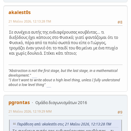
akalest0s
21 Μαΐου 2026, 12:13:28 ΠΜ
#8
Σε συνέχεια αυτής της ενδιαφέρουσας κουβέντας... τι
διεξόδους έχει κάποιος στο Φυσικό; γιατί φαντάζομαι ότι το
Φυσικό, πέρα από τα πολύ σωστά που είπε ο Γιώργος,
τρομάζει έναν γονιό ότι το παιδί του θα μείνει με ένα πτυχίο
και χωρίς δουλειά. Στέκει κάτι τέτοιο;
"Abstraction is not the first stage, but the last stage, in a mathematical
development."
MK
"I don't want to write about a high level thing, unless I fully understand
about a low level thing"
DK
pgrontas
Ομάδα διαγωνισμάτων 2016
21 Μαΐου 2026, 12:19:29 ΜΜ
#9
Παράθεση από: akalest0s στις 21 Μαΐου 2026, 12:13:28 ΠΜ
Σε συνέχεια αυτής της ενδιαφέρουσας κουβέντας... τι