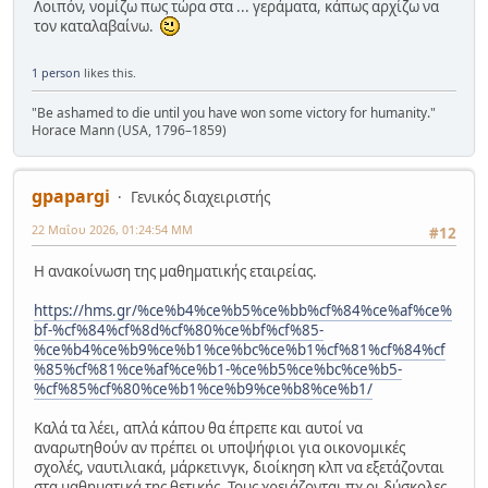
Λοιπόν, νομίζω πως τώρα στα ... γεράματα, κάπως αρχίζω να
τον καταλαβαίνω.
1 person
likes this.
"Be ashamed to die until you have won some victory for humanity."
Horace Mann (USA, 1796–1859)
gpapargi
Γενικός διαχειριστής
22 Μαΐου 2026, 01:24:54 ΜΜ
#12
Η ανακοίνωση της μαθηματικής εταιρείας.
https://hms.gr/%ce%b4%ce%b5%ce%bb%cf%84%ce%af%ce%
bf-%cf%84%cf%8d%cf%80%ce%bf%cf%85-
%ce%b4%ce%b9%ce%b1%ce%bc%ce%b1%cf%81%cf%84%cf
%85%cf%81%ce%af%ce%b1-%ce%b5%ce%bc%ce%b5-
%cf%85%cf%80%ce%b1%ce%b9%ce%b8%ce%b1/
Καλά τα λέει, απλά κάπου θα έπρεπε και αυτοί να
αναρωτηθούν αν πρέπει οι υποψήφιοι για οικονομικές
σχολές, ναυτιλιακά, μάρκετινγκ, διοίκηση κλπ να εξετάζονται
στα μαθηματικά της θετικής. Τους χρειάζονται πχ οι δύσκολες