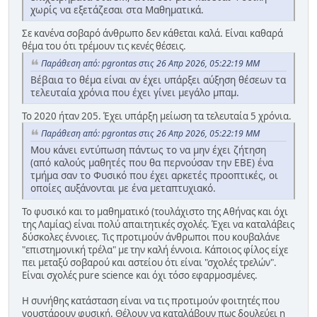
χωρίς να εξετάζεσαι στα Μαθηματικά.
Σε κανένα σοβαρό άνθρωπο δεν κάθεται καλά. Είναι καθαρά
θέμα του ότι τρέμουν τις κενές θέσεις.
Παράθεση από: pgrontas στις 26 Απρ 2026, 05:22:19 ΜΜ
Βέβαια το θέμα είναι αν έχει υπάρξει αύξηση θέσεων τα
τελευταία χρόνια που έχει γίνει μεγάλο μπαμ.
Το 2020 ήταν 205. Έχει υπάρξη μείωση τα τελευταία 5 χρόνια.
Παράθεση από: pgrontas στις 26 Απρ 2026, 05:22:19 ΜΜ
Μου κάνει εντύπωση πάντως το να μην έχει ζήτηση
(από καλούς μαθητές που θα περνούσαν την ΕΒΕ) ένα
τμήμα σαν το Φυσικό που έχει αρκετές προοπτικές, οι
οποίες αυξάνονται με ένα μεταπτυχιακό.
Το φυσικό και το μαθηματικό (τουλάχιστο της Αθήνας και όχι
της Λαμίας) είναι πολύ απαιτητικές σχολές. Έχει να καταλάβεις
δύσκολες έννοιες. Τις προτιμούν άνθρωποι που κουβαλάνε
"επιστημονική τρέλα" με την καλή έννοια. Κάποιος φίλος είχε
πει μεταξύ σοβαρού και αστείου ότι είναι "σχολές τρελών".
Είναι σχολές pure science και όχι τόσο εφαρμοσμένες.
Η συνήθης κατάσταση είναι να τις προτιμούν φοιτητές που
γουστάρουν φυσική. Θέλουν να καταλάβουν πως δουλεύει η