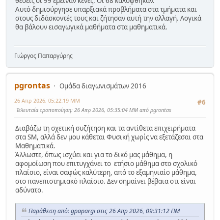
θέσεις οι 99 έμειναν κενές. Οι 68 καλύφθηκαν.
Αυτό δημιούργησε υπαρξιακά προβλήματα στα τμήματα και
στους διδάσκοντές τους και ζήτησαν αυτή την αλλαγή. Λογικά
θα βάλουν εισαγωγικά μαθήματα στα μαθηματικά.
Γιώργος Παπαργύρης
pgrontas
Ομάδα διαγωνισμάτων 2016
26 Απρ 2026, 05:22:19 ΜΜ
#6
Τελευταία τροποποίηση
: 26 Απρ 2026, 05:35:04 ΜΜ από pgrontas
Διαβάζω τη σχετική συζήτηση και τα αντίθετα επιχειρήματα
στα SM, αλλά δεν μου κάθεται Φυσική χωρίς να εξετάζεσαι στα
Μαθηματικά.
Άλλωστε, όπως ισχύει και για το δικό μας μάθημα, η
αφομοίωση που επιτυγχάνει το ετήσιο μάθημα στο σχολικό
πλαίσιο, είναι σαφώς καλύτερη, από το εξαμηνιαίο μάθημα,
στο πανεπιστημιακό πλαίσιο. Δεν σημαίνει βέβαια οτι είναι
αδύνατο.
Παράθεση από: gpapargi στις 26 Απρ 2026, 09:31:12 ΠΜ