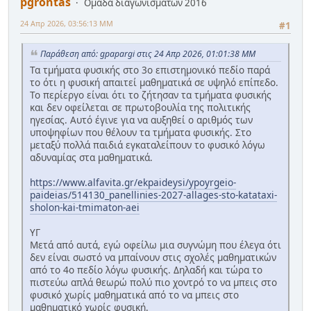
pgrontas
Ομάδα διαγωνισμάτων 2016
24 Απρ 2026, 03:56:13 ΜΜ
#1
Παράθεση από: gpapargi στις 24 Απρ 2026, 01:01:38 ΜΜ
Τα τμήματα φυσικής στο 3ο επιστημονικό πεδίο παρά
το ότι η φυσική απαιτεί μαθηματικά σε υψηλό επίπεδο.
Το περίεργο είναι ότι το ζήτησαν τα τμήματα φυσικής
και δεν οφείλεται σε πρωτοβουλία της πολιτικής
ηγεσίας. Αυτό έγινε για να αυξηθεί ο αριθμός των
υποψηφίων που θέλουν τα τμήματα φυσικής. Στο
μεταξύ πολλά παιδιά εγκαταλείπουν το φυσικό λόγω
αδυναμίας στα μαθηματικά.
https://www.alfavita.gr/ekpaideysi/ypoyrgeio-
paideias/514130_panellinies-2027-allages-sto-katataxi-
sholon-kai-tmimaton-aei
ΥΓ
Μετά από αυτά, εγώ οφείλω μια συγνώμη που έλεγα ότι
δεν είναι σωστό να μπαίνουν στις σχολές μαθηματικών
από το 4ο πεδίο λόγω φυσικής. Δηλαδή και τώρα το
πιστεύω απλά θεωρώ πολύ πιο χοντρό το να μπεις στο
φυσικό χωρίς μαθηματικά από το να μπεις στο
μαθηματικό χωρίς φυσική.