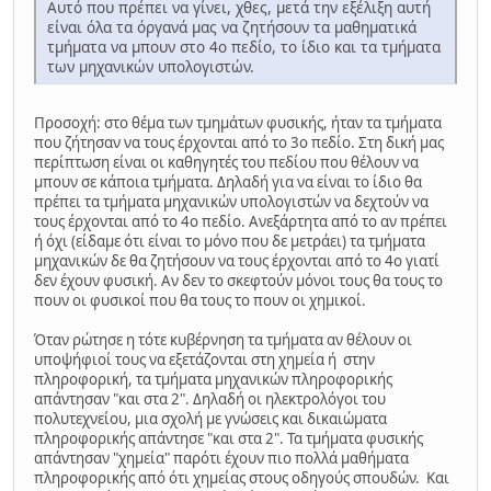
Αυτό που πρέπει να γίνει, χθες, μετά την εξέλιξη αυτή
είναι όλα τα όργανά μας να ζητήσουν τα μαθηματικά
τμήματα να μπουν στο 4ο πεδίο, το ίδιο και τα τμήματα
των μηχανικών υπολογιστών.
Προσοχή: στο θέμα των τμημάτων φυσικής, ήταν τα τμήματα
που ζήτησαν να τους έρχονται από το 3ο πεδίο. Στη δική μας
περίπτωση είναι οι καθηγητές του πεδίου που θέλουν να
μπουν σε κάποια τμήματα. Δηλαδή για να είναι το ίδιο θα
πρέπει τα τμήματα μηχανικών υπολογιστών να δεχτούν να
τους έρχονται από το 4ο πεδίο. Ανεξάρτητα από το αν πρέπει
ή όχι (είδαμε ότι είναι το μόνο που δε μετράει) τα τμήματα
μηχανικών δε θα ζητήσουν να τους έρχονται από το 4ο γιατί
δεν έχουν φυσική. Αν δεν το σκεφτούν μόνοι τους θα τους το
πουν οι φυσικοί που θα τους το πουν οι χημικοί.
Όταν ρώτησε η τότε κυβέρνηση τα τμήματα αν θέλουν οι
υποψήφιοί τους να εξετάζονται στη χημεία ή στην
πληροφορική, τα τμήματα μηχανικών πληροφορικής
απάντησαν "και στα 2". Δηλαδή οι ηλεκτρολόγοι του
πολυτεχνείου, μια σχολή με γνώσεις και δικαιώματα
πληροφορικής απάντησε "και στα 2". Τα τμήματα φυσικής
απάντησαν "χημεία" παρότι έχουν πιο πολλά μαθήματα
πληροφορικής από ότι χημείας στους οδηγούς σπουδών. Και