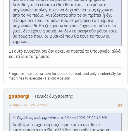
Δηλαδή για να είναι το ίδιο θα πρέπει τα τμήματα
μηχανικών υπολογιστών να δεχτούν να τους έρχονται
από το 4ο πεδίο. Ανεξάρτητα από το αν πρέπει ή όχι
(είδαμε ότι είναι το μόνο που δε μετράει) τα τμήματα
μηχανικών δε θα ζητήσουν να τους έρχονται από το 4ο
γιατί δεν έχουν φυσική. Αν δεν το σκεφτούν μόνοι τους
θα τους το πουν οι φυσικοί που θα τους το πουν οι
χημικοί.
Σε αυτό εννοείται ότι δεν αρκεί να πιεστεί το υπουργείο, αλλά
και τα ίδια τα τμήματα.
Programs must be written for people to read, and only incidentally for
machines to execute - Harold Abelson
gpapargi
Γενικός διαχειριστής
26 Απρ 2026, 07:57:17 ΜΜ
#7
Παράθεση από: pgrontas στις 26 Απρ 2026, 05:22:19 ΜΜ
Διαβάζω τη σχετική συζήτηση και τα αντίθετα
επιχειρήματα στα SM, αλλά δεν μου κάθεται Φυσική