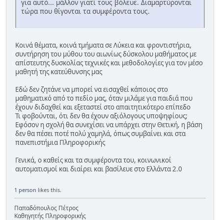
για αυτό... μάλλον γιατί τους βόλευε. Διαμαρτύρονται
τώρα που θίγονται τα συμφέροντα τους.
Κοινά θέματα, κοινά τμήματα σε Λύκεια και φροντιστήρια,
συντήρηση του μύθου του αιωνίως δύσκολου μαθήματος με
απίστευτης δυσκολίας τεχνικές και μεθοδολογίες για τον μέσο
μαθητή της κατεύθυνσης μας
Εδώ δεν ζητάνε να μπορεί να εισαχθεί κάποιος στο
μαθηματικό από το πεδίο μας, όταν μιλάμε για παιδιά που
έχουν διδαχθεί και εξεταστεί στο απαιτητικότερο επίπεδο
Τι φοβούνται, ότι δεν θα έχουν αξιόλογους υποψηφίους;
Εφόσον η σχολή θα συνεχίσει να υπάρχει στην Θετική, η βάση
δεν θα πέσει ποτέ πολύ χαμηλά, όπως συμβαίνει και στα
πανεπιστήμια Πληροφορικής
Γενικά, ο καθείς και τα συμφέροντα του, κοινωνικοί
αυτοματισμοί και διαίρει και βασίλευε στο Ελλάντα 2.0
1 person
likes this.
Παπαδόπουλος Πέτρος
Καθηγητής Πληροφορικής