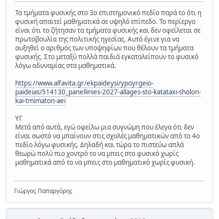
Τα τμήματα φυσικής στο 3ο επιστημονικό πεδίο παρά το ότι η
φυσική απαιτεί μαθηματικά σε υψηλό επίπεδο. Το περίεργο
είναι ότι το ζήτησαν τα τμήματα φυσικής και δεν οφείλεται σε
πρωτοβουλία της πολιτικής ηγεσίας. Αυτό έγινε για να
αυξηθεί ο αριθμός των υποψηφίων που θέλουν τα τμήματα
φυσικής. Στο μεταξύ πολλά παιδιά εγκαταλείπουν το φυσικό
λόγω αδυναμίας στα μαθηματικά.
https://www.alfavita.gr/ekpaideysi/ypoyrgeio-
paideias/514130_panellinies-2027-allages-sto-katataxi-sholon-
kai-tmimaton-aei
ΥΓ
Μετά από αυτά, εγώ οφείλω μια συγνώμη που έλεγα ότι δεν
είναι σωστό να μπαίνουν στις σχολές μαθηματικών από το 4ο
πεδίο λόγω φυσικής. Δηλαδή και τώρα το πιστεύω απλά
θεωρώ πολύ πιο χοντρό το να μπεις στο φυσικό χωρίς
μαθηματικά από το να μπεις στο μαθηματικό χωρίς φυσική.
Γιώργος Παπαργύρης