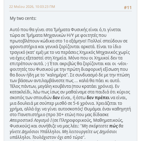
22 Μαΐου 2026, 10:03:23 ΠΜ
#11
My two cents:
Αυτό που θα γίνει στα Τμήματα Φυσικής είναι ό,τι γίνεται
τώρα σε Τμήματα Μηχανικών Η/Υ με φοιτητές που
πρωτοβλέπουν κώδικα στο 1ο εξάμηνο! Πολλοί σπεύδουν σε
φροντιστήρια και γενικά ζορίζονται αρκετά. Είναι το ίδιο
τραγικό (κατ' εμέ) με το να περάσεις Χημικός Μηχανικός χωρίς
να έχεις εξεταστεί στη Χημεία. Μόνο που οι Χημικοί δεν τα
επιτρέπουν αυτά. ;-) Έτσι ακριβώς θα ζορίζονται και οι -νέοι-
φοιτητές του Φυσικού με την πρώτη διαφορική εξίσωση που
θα δουν ήδη με το "καλημέρα". Σε συνδυασμό δε με την πτώση
των βάσεων αντιλαμβάνεστε πως ... καλά θα πάει κι αυτό.
Τέλος πάντων, μεγάλη κουβέντα (που κρατάει χρόνια). Εν
κατακλείδι, λέω πως ίσως αν μαθαίναμε στα παιδιά ότι κύριος
σκοπός των σπουδών
δεν
είναι, ή έστω
δεν πρέπει
να είναι,
μια δουλειά με σούπερ μισθό σε 5-6 χρόνια. Χρειάζεται το
χρήμα, αλλά όχι να γίνει αυτοσκοπός! Θυμάμαι έναν καθηγητή
στο Πανεπιστήμιο (προ 30+ ετών) που μας δίδασκε
Απειροστικό Λογισμό Ι
(σε Πληροφορικούς, Μαθηματικούς,
Φυσικούς) και συνήθιζε να μας λέει: "
Μη σκέφτεστε
πώς
θα
γίνετε Δημόσιοι Υπάλληλοι. Μη λειτουργείτε ως Δημόσιοι
υπάλληλοι. Τουλάχιστον όχι από τώρα
".