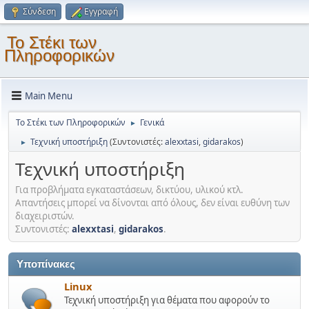
Σύνδεση
Εγγραφή
Το Στέκι των
Πληροφορικών
Main Menu
Το Στέκι των Πληροφορικών
Γενικά
►
Τεχνική υποστήριξη
(Συντονιστές:
alexxtasi
,
gidarakos
)
►
Τεχνική υποστήριξη
Για προβλήματα εγκαταστάσεων, δικτύου, υλικού κτλ.
Απαντήσεις μπορεί να δίνονται από όλους, δεν είναι ευθύνη των
διαχειριστών.
Συντονιστές:
alexxtasi
,
gidarakos
.
Υποπίνακες
Linux
Τεχνική υποστήριξη για θέματα που αφορούν το