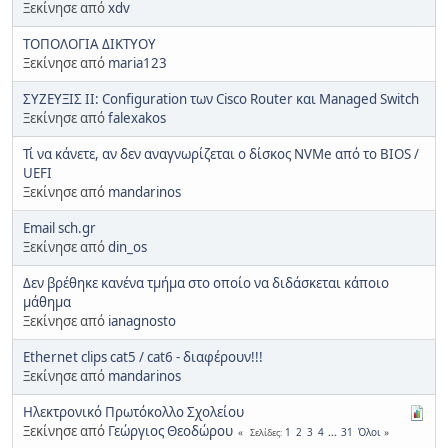
Ξεκίνησε από
xdv
ΤΟΠΟΛΟΓΙΑ ΔΙΚΤΥΟΥ
Ξεκίνησε από
maria123
ΣΥΖΕΥΞΙΣ ΙΙ: Configuration των Cisco Router και Managed Switch
Ξεκίνησε από
falexakos
Τί να κάνετε, αν δεν αναγνωρίζεται ο δίσκος NVMe από το BIOS /
UEFI
Ξεκίνησε από
mandarinos
Email sch.gr
Ξεκίνησε από
din_os
Δεν βρέθηκε κανένα τμήμα στο οποίο να διδάσκεται κάποιο
μάθημα
Ξεκίνησε από
ianagnosto
Ethernet clips cat5 / cat6 - διαφέρουν!!!
Ξεκίνησε από
mandarinos
Ηλεκτρονικό Πρωτόκολλο Σχολείου
Ξεκίνησε από
Γεώργιος Θεοδώρου
1
2
3
4
...
31
Όλοι
Σελίδες