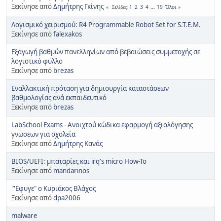
Ξεκίνησε από
Δημήτρης Γκίνης
1
2
3
4
...
19
Όλοι
Σελίδες
Λογισμικό χειρισμού: R4 Programmable Robot Set for S.T.E.M.
Ξεκίνησε από
falexakos
Εξαγωγή βαθμών πανελληνίων από βεβαιώσεις συμμετοχής σε
λογιστικό φύλλο
Ξεκίνησε από
brezas
Εναλλακτική πρόταση για δημιουργία καταστάσεων
βαθμολογίας ανά εκπαιδευτικό
Ξεκίνησε από
brezas
LabSchool Exams - Ανοιχτού κώδικα εφαρμογή αξιολόγησης
γνώσεων για σχολεία
Ξεκίνησε από
Δημήτρης Κανάς
BIOS/UEFI: μπαταρίες και irq's micro How-To
Ξεκίνησε από
mandarinos
"'Εφυγε" ο Κυριάκος Βλάχος
Ξεκίνησε από
dpa2006
malware