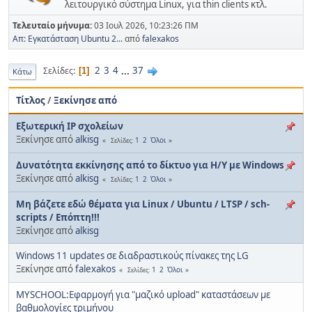
λειτουργικό σύστημα Linux, για thin clients κτλ.
Τελευταίο μήνυμα:
03 Ιουλ 2026, 10:23:26 ΠΜ
Απ: Εγκατάσταση Ubuntu 2...
από
falexakos
2
3
4
...
37
Σελίδες
1
Κάτω
Τίτλος
/
Ξεκίνησε από
Εξωτερική IP σχολείων
Ξεκίνησε από
alkisg
1
2
Όλοι
Σελίδες
Δυνατότητα εκκίνησης από το δίκτυο για Η/Υ με Windows
Ξεκίνησε από
alkisg
1
2
Όλοι
Σελίδες
Μη βάζετε εδώ θέματα για Linux / Ubuntu / LTSP / sch-
scripts / Επόπτη!!!
Ξεκίνησε από
alkisg
Windows 11 updates σε διαδραστικούς πίνακες της LG
Ξεκίνησε από
falexakos
1
2
Όλοι
Σελίδες
MYSCHOOL:Εφαρμογή για "μαζικό upload" καταστάσεων με
βαθμολογίες τριμήνου