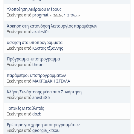
Υλοποίηση Ακέραιου Μέρους
Ξεκίνησε από
progmat
1
2
Όλοι
Σελίδες
Άσκηση στη κατανόηση λειτουργίας παραμέτρων
Ξεκίνησε από
akalest0s
ασκηση στα υποπρογραμματα
Ξεκίνησε από
Κωστας τζιαννης
Πρόγραμμα -υποπρογραμμα
Ξεκίνησε από
theoni
παράμετροι υποπρογραμμάτων
Ξεκίνησε από
ΜΑΚΡΙΔΑΚΗ ΣΤΕΛΛΑ
Κλήση Συνάρτησης μέσα από Συνάρτηση
Ξεκίνησε από
anestis85
Τοπικές Μεταβλητές
Ξεκίνησε από
dozb
Ερώτηση για χρήση υποπρογραμμάτων
Ξεκίνησε από
georgia_kitsou