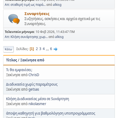
Απ: σταθερή τιμή ως παρά...
από
alkisg
Συναρτήσεις
Συζητήσεις, ασκήσεις και αρχεία σχετικά με τις
Συναρτήσεις.
Τελευταίο μήνυμα:
10 Φεβ 2026, 11:43:47 ΠΜ
Απ: Κλήση συνάρτησης χωρ...
από
alkisg
2
3
4
...
6
Σελίδες
1
Κάτω
Τίτλος
/
Ξεκίνησε από
Τι θα εμφανίσει;
Ξεκίνησε από
ChrisD
Διαδικασία χωρίς παραμέτρους
Ξεκίνησε από
getsas
Κλήση Διαδικασίας μέσα σε Sυνάρτηση
Ξεκίνησε από
nikolasmer
άποψη καθηγητή για βαθμολόγηση υποπρογράμματος