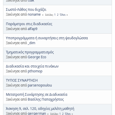
Ξεκίνησε από
tsak
Σωστό-Λάθος που διχάζει
Ξεκίνησε από
noname
1
2
Όλοι
Σελίδες
Παράμετροι στις διαδικασίες
Ξεκίνησε από
alfap9
Υποπρογράμματα ή συναρτήσεις στη ψευδογλώσσα
Ξεκίνησε από
_dim
Τμηματικός προγραμματισμός
Ξεκίνησε από
George Eco
Διαδικασία και στοιχεία πινάκων
Ξεκίνησε από
pthomop
ΤΥΠΟΣ ΣΥΝΑΡΤΗΣΗ
Ξεκίνησε από
parsenopoulou
Μετατροπή Συνάρτησης σε Διαδικασία
Ξεκίνησε από
Βασίλης Παπαχρήστος
Άσκηση 9, σελ. 120, οδηγίες μελέτη μαθητή
Ξεκίνησε από
gergerman
1
2
Όλοι
Σελίδες