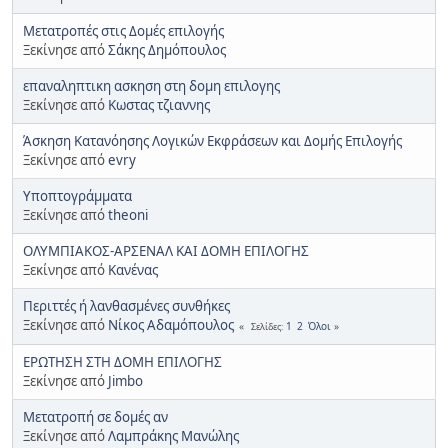
Mετατροπές στις Δομές επιλογής
Ξεκίνησε από
Σάκης Δημόπουλος
επαναληπτικη ασκηση στη δομη επιλογης
Ξεκίνησε από
Κωστας τζιαννης
Άσκηση Κατανόησης Λογικών Εκφράσεων και Δομής Επιλογής
Ξεκίνησε από
evry
Υποπτογράμματα
Ξεκίνησε από
theoni
ΟΛΥΜΠΙΑΚΟΣ-ΑΡΣΕΝΑΛ ΚΑΙ ΔΟΜΗ ΕΠΙΛΟΓΗΣ
Ξεκίνησε από
Κανένας
Περιττές ή λανθασμένες συνθήκες
Ξεκίνησε από
Νίκος Αδαμόπουλος
1
2
Όλοι
Σελίδες
ΕΡΩΤΗΣΗ ΣΤΗ ΔΟΜΗ ΕΠΙΛΟΓΗΣ
Ξεκίνησε από
Jimbo
Μετατροπή σε δομές αν
Ξεκίνησε από
Λαμπράκης Μανώλης