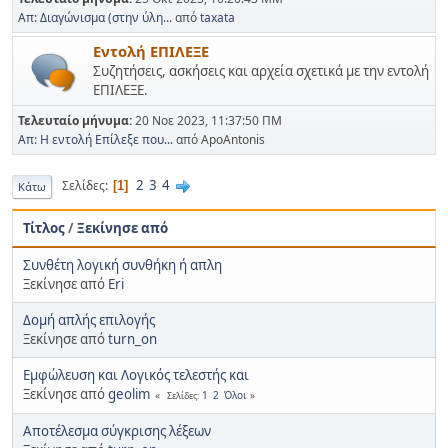
Απ: Διαγώνισμα (στην ύλη...
από
taxata
Εντολή ΕΠΙΛΕΞΕ
Συζητήσεις, ασκήσεις και αρχεία σχετικά με την εντολή
ΕΠΙΛΕΞΕ.
Τελευταίο μήνυμα:
20 Νοε 2023, 11:37:50 ΠΜ
Απ: Η εντολή Επίλεξε που...
από ApoAntonis
2
3
4
Σελίδες
1
Κάτω
Τίτλος
/
Ξεκίνησε από
Συνθέτη λογική συνθήκη ή απλη
Ξεκίνησε από
Eri
Δομή απλής επιλογής
Ξεκίνησε από
turn_on
Εμφώλευση και Λογικός τελεστής και
Ξεκίνησε από
geolim
1
2
Όλοι
Σελίδες
Αποτέλεσμα σύγκρισης λέξεων