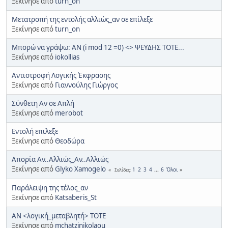
Ξεκίνησε από
turn_on
Μετατροπή της εντολής αλλιώς_αν σε επίλεξε
Ξεκίνησε από
turn_on
Μπορώ να γράψω: ΑΝ (i mod 12 =0) <> ΨΕΥΔΗΣ ΤΟΤΕ...
Ξεκίνησε από
iokollias
Αντιστροφή Λογικής Έκφρασης
Ξεκίνησε από
Γιαννούλης Γιώργος
Σύνθετη Αν σε Απλή
Ξεκίνησε από
merobot
Εντολή επιλεξε
Ξεκίνησε από
Θεοδώρα
Απορία Αν..Αλλιώς_Αν..Αλλιώς
Ξεκίνησε από
Glyko Xamogelo
1
2
3
4
...
6
Όλοι
Σελίδες
Παράλειψη της τέλος_αν
Ξεκίνησε από
Katsaberis_St
ΑΝ <λογική_μεταβλητή> ΤΟΤΕ
Ξεκίνησε από
mchatzinikolaou