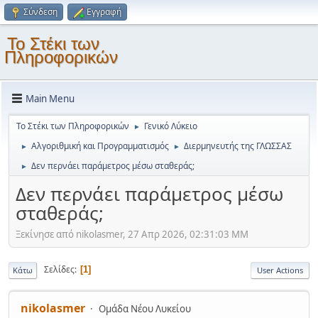
Σύνδεση
Εγγραφή
Το Στέκι των
Πληροφορικών
Main Menu
Το Στέκι των Πληροφορικών
Γενικό Λύκειο
►
Αλγοριθμική και Προγραμματισμός
Διερμηνευτής της ΓΛΩΣΣΑΣ
►
►
Δεν περνάει παράμετρος μέσω σταθεράς;
►
Δεν περνάει παράμετρος μέσω
σταθεράς;
Ξεκίνησε από nikolasmer, 27 Απρ 2026, 02:31:03 ΜΜ
Σελίδες
1
Κάτω
User Actions
nikolasmer
Ομάδα Νέου Λυκείου