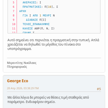
ΑΚΕΡΑΙΕΣ
: Ι
ΠΡΑΓΜΑΤΙΚΕΣ
: Π[
10
], Σ
ΑΡΧΗ
ΓΙΑ
 Ι 
ΑΠΟ
1
ΜΕΧΡΙ
 Ν
ΔΙΑΒΑΣΕ
 Π[Ι] 
ΤΕΛΟΣ_ΕΠΑΝΑΛΗΨΗΣ
ΚΑΛΕΣΕ
 ΑΘΡ(Π, Ν, Σ) 
ΓΡΑΨΕ
 Σ
ΤΕΛΟΣ_ΠΡΟΓΡΑΜΜΑΤΟΣ
Αυτό σημαίνει οτι περνιέται η πραγματική στην τυπική. Απλά
χρειάζεται να δηλωθεί το μέγεθος του πίνακα στο
ΔΙΑΔΙΚΑΣΙΑ
 ΑΘΡ(Α, Ν, Σ) 
υποπρόγραμμα.
ΜΕΤΑΒΛΗΤΕΣ
ΑΚΕΡΑΙΕΣ
: Ν, i, j
ΠΡΑΓΜΑΤΙΚΕΣ
: Α[
10
], Σ
Μερεντίτης Νικόλαος
ΑΡΧΗ
Πληροφορικός
  Σ <- 
0
ΓΙΑ
 i 
ΑΠΟ
1
ΜΕΧΡΙ
 Ν
    Σ <- Σ + Α[i] 
George Eco
ΤΕΛΟΣ_ΕΠΑΝΑΛΗΨΗΣ
ΤΕΛΟΣ_ΔΙΑΔΙΚΑΣΙΑΣ
28 Απρ 2026, 03:38:29 ΠΜ
#5
Με άλλα λόγια δε μπορείς να θέσεις τιμή σταθεράς από
παράμετρο. Ενδιαφέρον σημείο.