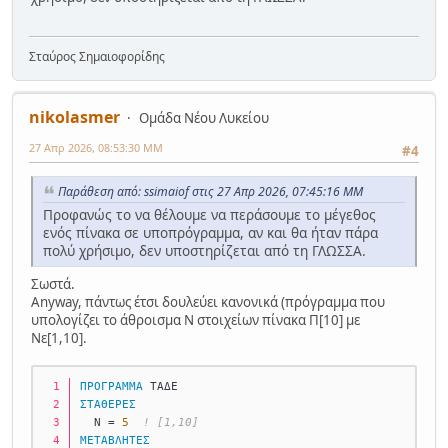
Σταύρος Σημαιοφορίδης
nikolasmer
Ομάδα Νέου Λυκείου
27 Απρ 2026, 08:53:30 ΜΜ
#4
Παράθεση από: ssimaiof στις 27 Απρ 2026, 07:45:16 ΜΜ
Προφανώς το να θέλουμε να περάσουμε το μέγεθος
ενός πίνακα σε υποπρόγραμμα, αν και θα ήταν πάρα
πολύ χρήσιμο, δεν υποστηρίζεται από τη ΓΛΩΣΣΑ.
Σωστά.
Anyway, πάντως έτσι δουλεύει κανονικά (πρόγραμμα που
υπολογίζει το άθροισμα Ν στοιχείων πίνακα Π[10] με
Νε[1,10].
ΠΡΟΓΡΑΜΜΑ
 ΤΑΔΕ
ΣΤΑΘΕΡΕΣ
  Ν = 
5
! [1,10]
ΜΕΤΑΒΛΗΤΕΣ