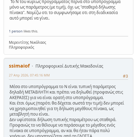
Το Ν του κυρίως προγράμματος περνά στο υποπρόγραμμα
μόνο ως παράμετρος (με τιμή), όχι ως "σταθερά δήλωσης
πίνακα". Νομίζω οτι το συμφωνήσαμε οτι στη διαδικασία
αυτό μπορεί να γίνει.
1 person
likes this.
Μερεντίτης Νικόλαος
Πληροφορικός
ssimaiof
Πληροφορικοί Δυτικής Μακεδονίας
27 Απρ 2026, 07:45:16 ΜΜ
#3
Μέσα στο υποπρόγραμμα το Ν είναι τυπική παράμετρος
δηλαδή ΜΕΤΑΒΛΗΤΗ και πρέπει να δηλωθεί (προφανώς στις
ΑΚΕΡΑΙΕΣ) για να είναι ορατή στο υποπρόγραμμα.
Και έτσι όμως (παρότι θα δέχεται σωστά την τιμή) δεν μπορεί
να χρησιμοποιηθεί για τη δήλωση μεγέθους πίνακα, ως
μεταβλητή που είναι.
Δεν υφίσταται δήλωση τυπικής παραμέτρου ως σταθερά.
Προφανώς το να θέλουμε να περάσουμε το μέγεθος ενός
πίνακα σε υποπρόγραμμα, αν και θα ήταν πάρα πολύ
χρήσιμο, δεν υποστηρίζεται από τη ΓΛΩΣΣΑ.