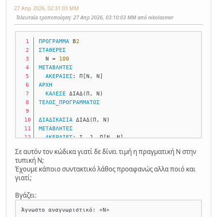
27 Απρ 2026, 02:31:03 ΜΜ
Τελευταία τροποποίηση
: 27 Απρ 2026, 03:10:03 ΜΜ από nikolasmer
ΠΡΟΓΡΑΜΜΑ
 Β
2
ΣΤΑΘΕΡΕΣ
  Ν = 
100
ΜΕΤΑΒΛΗΤΕΣ
ΑΚΕΡΑΙΕΣ
: Π[Ν, Ν] 
ΑΡΧΗ
ΚΑΛΕΣΕ
 ΔΙΑΔ(Π, Ν) 
ΤΕΛΟΣ_ΠΡΟΓΡΑΜΜΑΤΟΣ
ΔΙΑΔΙΚΑΣΙΑ
 ΔΙΑΔ(Π, Ν) 
ΜΕΤΑΒΛΗΤΕΣ
ΑΚΕΡΑΙΕΣ
: Ι, J, Π[Ν, Ν] 
ΑΡΧΗ
Σε αυτόν τον κώδικα γιατί δε δίνει τιμή η πραγματική Ν στην
    .......
τυπική Ν;
Έχουμε κάποιο συντακτικό λάθος προαφανώς αλλα ποιό και
γιατί;
Βγάζει: