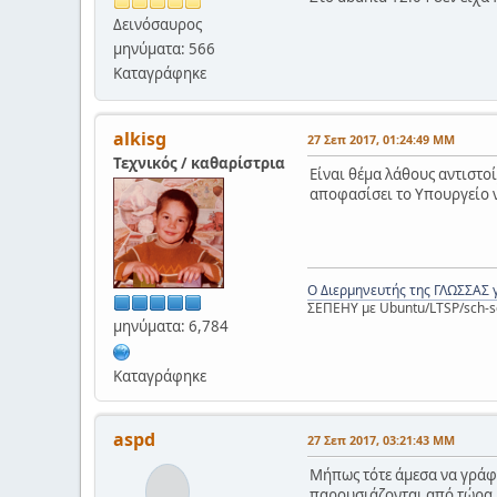
Δεινόσαυρος
μηνύματα: 566
Καταγράφηκε
alkisg
27 Σεπ 2017, 01:24:49 ΜΜ
Τεχνικός / καθαρίστρια
Είναι θέμα λάθους αντιστοί
αποφασίσει το Υπουργείο να
Ο Διερμηνευτής της ΓΛΩΣΣΑΣ 
ΣΕΠΕΗΥ με Ubuntu/LTSP/sch-s
μηνύματα: 6,784
Καταγράφηκε
aspd
27 Σεπ 2017, 03:21:43 ΜΜ
Μήπως τότε άμεσα να γράφο
παρουσιάζονται από τώρα κα