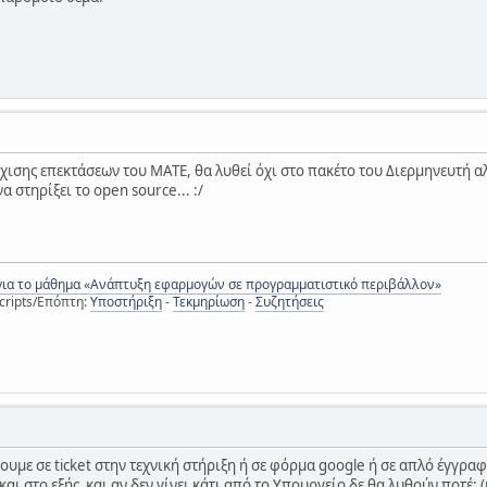
χισης επεκτάσεων του MATE, θα λυθεί όχι στο πακέτο του Διερμηνευτή αλλ
 στηρίξει το open source... :/
για το μάθημα «Ανάπτυξη εφαρμογών σε προγραμματιστικό περιβάλλον»
cripts/Επόπτη:
Υποστήριξη
-
Τεκμηρίωση
-
Συζητήσεις
υμε σε ticket στην τεχνική στήριξη ή σε φόρμα google ή σε απλό έγγρ
ι στο εξής και αν δεν γίνει κάτι από το Υπουργείο δε θα λυθούν ποτέ; 