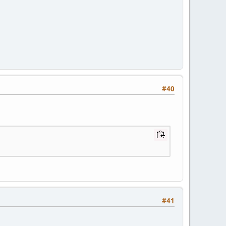
#40
#41