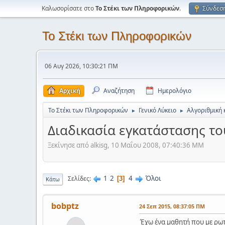
Καλωσορίσατε στο
Το Στέκι των Πληροφορικών
.
Σύνδεσ
Το Στέκι των Πληροφορικών
06 Αυγ 2026, 10:30:21 ΠΜ
Αρχική
Αναζήτηση
Ημερολόγιο
Το Στέκι των Πληροφορικών
Γενικό Λύκειο
Αλγοριθμική 
►
►
Διαδικασία εγκατάστασης το
Ξεκίνησε από alkisg, 10 Μαΐου 2008, 07:40:36 ΜΜ
1
2
4
Όλοι
Σελίδες
3
Κάτω
bobptz
24 Σεπ 2015, 08:37:05 ΠΜ
Έχω ένα μαθητή που με ρωτά