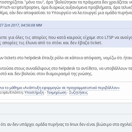
οστηρίζεται "μόνο του", άρα "βολεύτηκαν τα πράγματα δεν χρειάζεται να
P/sch-scripts/Epoptes, άρα διαρκώς αυξανόμενα προβλήματα, άρα τελικ
θέμα, εάν δεν αποφασίσει το Υπουργείο να λειτουργεί μια ομάδα πυρήνα,
27 Σεπ 2017, 04:56:08 ΜΜ
ε για όλες τις απορίες που κατά καιρούς είχαμε στο LTSP να ανοίγα
ς απορίες τις έλυνα από το στέκι και δεν έβαζα ticket.
των tickets στο helpdesk έπαιξε ρόλο σε κάποια απόφαση, νομίζω ότι ήτ
ντούσα στους συναδέλφους στο helpdesk το αντίθετο, να υποβάλλουν τα
ειστό και δεν βολεύει στον διαμοιρασμό της γνώσης.
για το μάθημα «Ανάπτυξη εφαρμογών σε προγραμματιστικό περιβάλλον»
cripts/Επόπτη:
Υποστήριξη
-
Τεκμηρίωση
-
Συζητήσεις
τι αν δεν υπάρχει ομάδα πυρήνας το linux δεν είναι βιώσιμο στα σχολεί