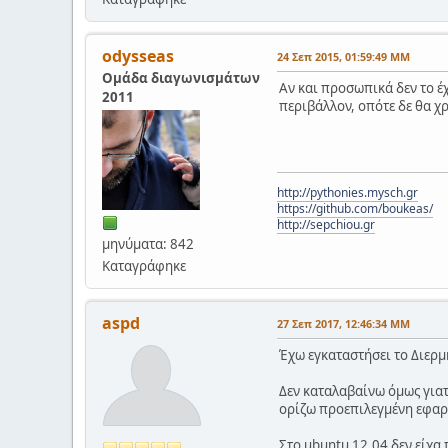
odysseas
24 Σεπ 2015, 01:59:49 ΜΜ
Ομάδα διαγωνισμάτων
Αν και προσωπικά δεν το έχ
2011
περιβάλλον, οπότε δε θα χρ
http://pythonies.mysch.gr
https://github.com/boukeas/
http://sepchiou.gr
μηνύματα: 842
Καταγράφηκε
aspd
27 Σεπ 2017, 12:46:34 ΜΜ
Έχω εγκαταστήσει το Διερμ
Δεν καταλαβαίνω όμως γιατ
ορίζω προεπιλεγμένη εφαρμο
Στο ubuntu 12.04 δεν είχα