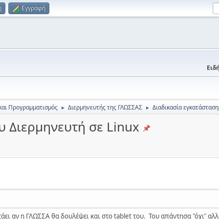
η
Εγγραφή
Ειδή
και Προγραμματισμός
Διερμηνευτής της ΓΛΩΣΣΑΣ
Διαδικασία εγκατάσταση
►
►
υ Διερμηνευτή σε Linux
ει αν η ΓΛΩΣΣΑ θα δουλέψει και στο tablet του. Του απάντησα "όχι" αλλ