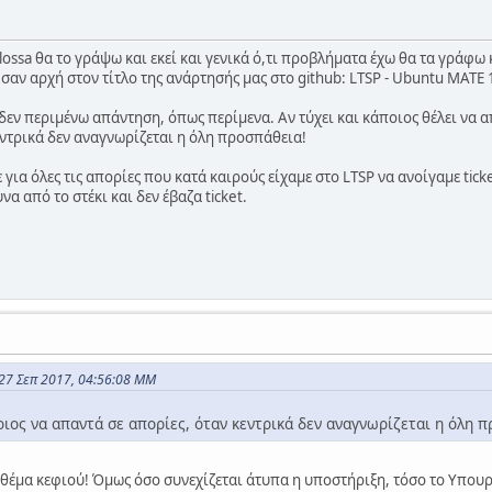
ossa θα το γράψω και εκεί και γενικά ό,τι προβλήματα έχω θα τα γράφω κ
σαν αρχή στον τίτλο της ανάρτησής μας στο github: LTSP - Ubuntu MATE 
 δεν περιμένω απάντηση, όπως περίμενα. Αν τύχει και κάποιος θέλει να απ
εντρικά δεν αναγνωρίζεται η όλη προσπάθεια!
ια όλες τις απορίες που κατά καιρούς είχαμε στο LTSP να ανοίγαμε ticke
να από το στέκι και δεν έβαζα ticket.
27 Σεπ 2017, 04:56:08 ΜΜ
οιος να απαντά σε απορίες, όταν κεντρικά δεν αναγνωρίζεται η όλη 
 θέμα κεφιού! Όμως όσο συνεχίζεται άτυπα η υποστήριξη, τόσο το Υπουργ