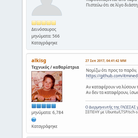
Πιστεύω ότι σε λίγο διάστ
Δεινόσαυρος
μηνύματα: 566
Καταγράφηκε
alkisg
27 Σεπ 2017, 04:41:42 ΜΜ
Τεχνικός / καθαρίστρια
Νομίζω ότι προς το παρόν,
https://github.com/itmined
Αν καταφέρουν να λύσουν 
Αν δεν τα καταφέρουν, ίσω
Ο Διερμηνευτής της ΓΛΩΣΣΑΣ 
ΣΕΠΕΗΥ με Ubuntu/LTSP/sch-s
μηνύματα: 6,784
Καταγράφηκε