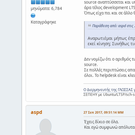
source αναπτύσσεται και υπ
άρα τέλος development LTS
μηνύματα: 6,784
Όπως είχα πει και σε άλλο 
Καταγράφηκε
Παράθεση από: aspd στις 
Αναρωτιέμαι μήπως έπρεπ
εκεί κίνηση; Συνήθως τι
Δεν νομίζω ότι ο αριθμός 
source.
Σε πολλές περιπτώσεις απα
όλοι. Το helpdesk είναι κλ
Ο Διερμηνευτής της ΓΛΩΣΣΑΣ 
ΣΕΠΕΗΥ με Ubuntu/LTSP/sch-s
aspd
27 Σεπ 2017, 09:51:14 ΜΜ
Έχεις δίκιο σε όλα.
Και εγώ συμφωνώ απόλυτα ό