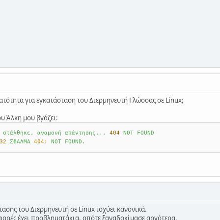
νατότητα για εγκατάσταση του Διερμηνευτή Γλώσσας σε Linux;
ου Άλκη μου βγάζει:
στάλθηκε,
αναμονή
απάντησης...
404
NOT
FOUND
32
ΣΦΑΛΜΑ
404:
NOT
FOUND.
ασης του Διερμηνευτή σε Linux ισχύει κανονικά.
 φορές έχει προβληματάκια, οπότε ξαναδοκίμασε αργότερα.