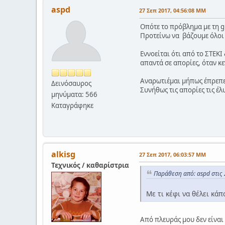
aspd
27 Σεπ 2017, 04:56:08 ΜΜ
Οπότε το πρόβλημα με τη gl
Προτείνω να βάζουμε όλοι 
Εννοείται ότι από το ΣΤΕΚΙ
απαντά σε απορίες, όταν κ
Αναρωτιέμαι μήπως έπρεπε γ
Δεινόσαυρος
Συνήθως τις απορίες τις έλυ
μηνύματα: 566
Καταγράφηκε
alkisg
27 Σεπ 2017, 06:03:57 ΜΜ
Τεχνικός / καθαρίστρια
Παράθεση από: aspd στις 
Με τι κέφι να θέλει κάπ
Από πλευράς μου δεν είναι