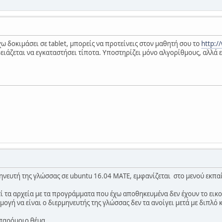
ω δοκιμάσει σε tablet, μπορείς να προτείνεις στον μαθητή σου το
http:/
ειάζεται να εγκαταστήσει τίποτα. Υποστηρίζει μόνο αλγορίθμους, αλλά ε
ηνευτή της γλώσσας σε ubuntu 16.04 MATE, εμφανίζεται στο μενού εκπαί
ί τα αρχεία με τα προγράμματα που έχω αποθηκευμένα δεν έχουν το εικον
γή να είναι ο διερμηνευτής της γλώσσας δεν τα ανοίγει μετά με διπλό κλ
 παρόμοιο θέμα.