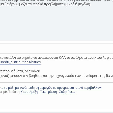
ημα θα έχουν μαζευτεί πολλά προβλήματα (μικρά ή μεγάλα).
 το κατάλληλο σημείο να αναφέρονται ΟΛΑ τα σφάλματα ανοικτού λογισμι
u/edu_distributions/issues
τα προβλήματα, όλα καλά!
ς αναζητήσουν την βοήθεια και την τεχνογνωσία των developers της Τεχν
για το μάθημα «Ανάπτυξη εφαρμογών σε προγραμματιστικό περιβάλλον»
cripts/Επόπτη:
Υποστήριξη
-
Τεκμηρίωση
-
Συζητήσεις