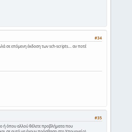
#34
ά σε επόμενη έκδοση των sch-scripts... αν ποτέ
#35
αφο ή όπου αλλού θέλετε προβλήματα που
(και σε αυτό να έχουν πρόσβαση στο Υπουργείο)