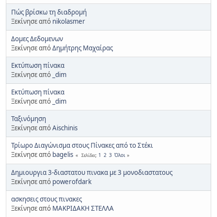
Πώς βρίσκω τη διαδρομή
Ξεκίνησε από
nikolasmer
Δομες Δεδομενων
Ξεκίνησε από
Δημήτρης Μαχαίρας
Εκτύπωση πίνακα
Ξεκίνησε από
_dim
Εκτύπωση πίνακα
Ξεκίνησε από
_dim
Ταξινόμηση
Ξεκίνησε από
Aischinis
Τρίωρο Διαγώνισμα στους Πίνακες από το Στέκι
Ξεκίνησε από
bagelis
1
2
3
Όλοι
Σελίδες
Δημιουργια 3-διαστατου πινακα με 3 μονοδιαστατους
Ξεκίνησε από
powerofdark
ασκησεις στους πινακες
Ξεκίνησε από
ΜΑΚΡΙΔΑΚΗ ΣΤΕΛΛΑ