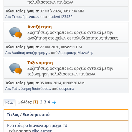
πολυδιάστατων πινάκων.
Τελευταίο μήνυμα:
07 Φεβ 2024, 09:31:04 ΜΜ
Απ: Στροφή πινάκων
από
student123432
Αναζήτηση
Συζητήσεις, ασκήσεις και αρχεία σχετικά με την
αναζήτηση στοιχείων σε πολυδιάστατους πίνακες.
Τελευταίο μήνυμα:
27 Ιαν 2020, 08:45:11 ΠΜ
Απ: Δυαδική αναζήτηση: γ...
από
Λαμπράκης Μανώλης
Ταξινόμηση
Συζητήσεις, ασκήσεις και αρχεία σχετικά με την
ταξινόμηση πολυδιάστατων πινάκων.
Τελευταίο μήνυμα:
05 Ιουν 2014, 01:06:20 ΜΜ
Απ: Ταξινόμηση δισδιάστα...
από
despoina
2
3
4
Σελίδες
1
Κάτω
Τίτλος
/
Ξεκίνησε από
Ένα τρίωρο διαγώνισμα μέχρι 2d
Ξεκίνησε από
nikolasmer