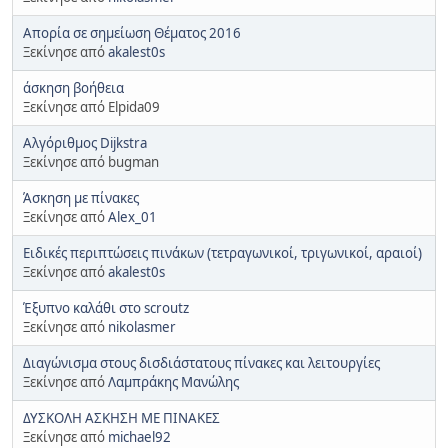
Απορία σε σημείωση Θέματος 2016
Ξεκίνησε από
akalest0s
άσκηση βοήθεια
Ξεκίνησε από Elpida09
Αλγόριθμος Dijkstra
Ξεκίνησε από bugman
Άσκηση με πίνακες
Ξεκίνησε από
Alex_01
Ειδικές περιπτώσεις πινάκων (τετραγωνικοί, τριγωνικοί, αραιοί)
Ξεκίνησε από
akalest0s
Έξυπνο καλάθι στο scroutz
Ξεκίνησε από
nikolasmer
Διαγώνισμα στους δισδιάστατους πίνακες και λειτουργίες
Ξεκίνησε από
Λαμπράκης Μανώλης
ΔΥΣΚΟΛΗ ΑΣΚΗΣΗ ΜΕ ΠΙΝΑΚΕΣ
Ξεκίνησε από
michael92