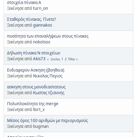
στοιχεία πίνακα Α
Ξεκίνησε από
turn_on
Σταθερός πίνακας. Γίνετε?
Ξεκίνησε από
giannakos
ποσότητα των επαναλήψεων στους πίνακες
Ξεκίνησε από
nokotsos
Δήλωση πίνακα Ν στοιχείων
Ξεκίνησε από
Akis73
1
2
Όλοι
Σελίδες
Ενδιαφερον Ασκηση (βοηθεια)
Ξεκίνησε από
Νικολας Πεγιος
ασκηση στους μονοδιαστατους
Ξεκίνησε από
Κωστας τζιαννης
Πολυπλοκότητα της merge
Ξεκίνησε από llort_x
Μέσος όρος 100 αριθμών με περιορισμούς
Ξεκίνησε από bugman