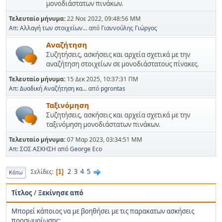
μονοδιάστατων πινάκων.
Τελευταίο μήνυμα:
22 Νοε 2022, 09:48:56 ΜΜ
Απ: Αλλαγή των στοιχείων...
από
Γιαννούλης Γιώργος
Αναζήτηση
Συζητήσεις, ασκήσεις και αρχεία σχετικά με την
αναζήτηση στοιχείων σε μονοδιάστατους πίνακες.
Τελευταίο μήνυμα:
15 Δεκ 2025, 10:37:31 ΠΜ
Απ: Δυαδική Αναζήτηση κα...
από
pgrontas
Ταξινόμηση
Συζητήσεις, ασκήσεις και αρχεία σχετικά με την
ταξινόμηση μονοδιάστατων πινάκων.
Τελευταίο μήνυμα:
07 Μαρ 2023, 03:34:51 ΜΜ
Απ: ΣΟΣ ΑΣΚΗΣΗ
από
George Eco
2
3
4
5
Σελίδες
1
Κάτω
Τίτλος
/
Ξεκίνησε από
Mπορεί κάποιος να με βοηθήσει με τις παρακατων ασκήσεις
προσωμοίωσης;