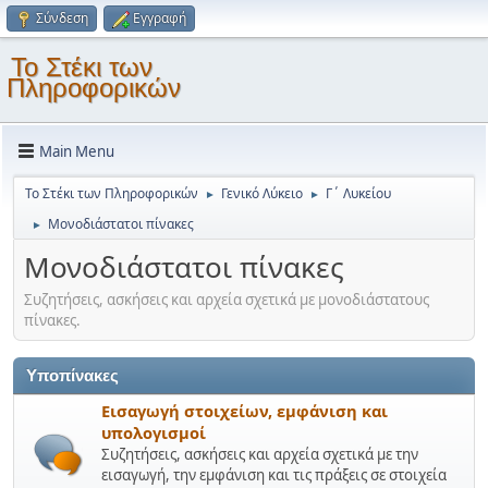
Σύνδεση
Εγγραφή
Το Στέκι των
Πληροφορικών
Main Menu
Το Στέκι των Πληροφορικών
Γενικό Λύκειο
Γ΄ Λυκείου
►
►
Μονοδιάστατοι πίνακες
►
Μονοδιάστατοι πίνακες
Συζητήσεις, ασκήσεις και αρχεία σχετικά με μονοδιάστατους
πίνακες.
Υποπίνακες
Εισαγωγή στοιχείων, εμφάνιση και
υπολογισμοί
Συζητήσεις, ασκήσεις και αρχεία σχετικά με την
εισαγωγή, την εμφάνιση και τις πράξεις σε στοιχεία