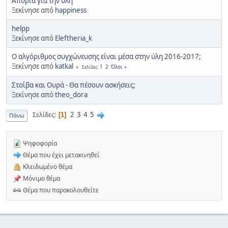
Απορία για την ύλη
Ξεκίνησε από
happiness
helpp
Ξεκίνησε από
Eleftheria_k
Ο αλγόριθμος συγχώνευσης είναι μέσα στην ύλη 2016-2017;
Ξεκίνησε από
katkal
1
2
Όλοι
Σελίδες
Στοίβα και Ουρά - Θα πέσουν ασκήσεις;
Ξεκίνησε από
theo_dora
2
3
4
5
Σελίδες
1
Πάνω
Ψηφοφορία
Θέμα που έχει μετακινηθεί
Κλειδωμένο θέμα
Μόνιμο θέμα
Θέμα που παρακολουθείτε