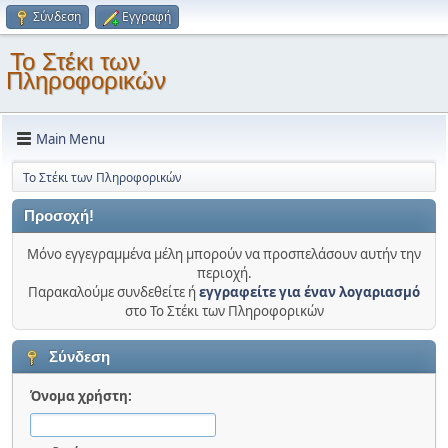
Σύνδεση
Εγγραφή
Το Στέκι των
Πληροφορικών
Main Menu
Το Στέκι των Πληροφορικών
Προσοχή!
Μόνο εγγεγραμμένα μέλη μπορούν να προσπελάσουν αυτήν την
περιοχή.
Παρακαλούμε συνδεθείτε ή
εγγραφείτε για έναν λογαριασμό
στο Το Στέκι των Πληροφορικών
Σύνδεση
Όνομα χρήστη: