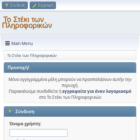
Σύνδεση
Εγγραφή
Το Στέκι των
Πληροφορικών
Main Menu
Το Στέκι των Πληροφορικών
Προσοχή!
Μόνο εγγεγραμμένα μέλη μπορούν να προσπελάσουν αυτήν την
περιοχή.
Παρακαλούμε συνδεθείτε ή
εγγραφείτε για έναν λογαριασμό
στο Το Στέκι των Πληροφορικών
Σύνδεση
Όνομα χρήστη: