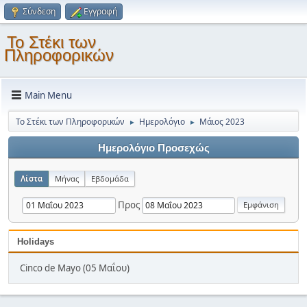
Σύνδεση
Εγγραφή
Το Στέκι των
Πληροφορικών
Main Menu
Το Στέκι των Πληροφορικών
Ημερολόγιο
Μάιος 2023
►
►
Ημερολόγιο Προσεχώς
Λίστα
Μήνας
Εβδομάδα
Προς
Holidays
Cinco de Mayo (05 Μαΐου)