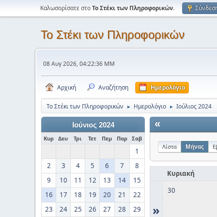
Καλωσορίσατε στο
Το Στέκι των Πληροφορικών
.
Σύνδεσ
Το Στέκι των Πληροφορικών
08 Αυγ 2026, 04:22:36 ΜΜ
Αρχική
Αναζήτηση
Ημερολόγιο
Το Στέκι των Πληροφορικών
Ημερολόγιο
Ιούλιος 2024
►
►
«
Ιούνιος 2024
Κυρ
Δευ
Τρι
Τετ
Πεμ
Παρ
Σαβ
Λίστα
Μήνας
Ε
1
2
3
4
5
6
7
8
Κυριακή
9
10
11
12
13
14
15
30
16
17
18
19
20
21
22
»
23
24
25
26
27
28
29