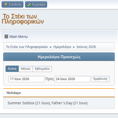
Σύνδεση
Εγγραφή
Το Στέκι των
Πληροφορικών
Main Menu
Το Στέκι των Πληροφορικών
Ημερολόγιο
Ιούνιος 2026
►
►
Ημερολόγιο Προσεχώς
Λίστα
Μήνας
Εβδομάδα
Προς
Holidays
Summer Solstice (21 Ιουν), Father's Day (21 Ιουν)