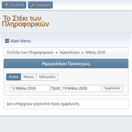
Σύνδεση
Εγγραφή
Το Στέκι των
Πληροφορικών
Main Menu
Το Στέκι των Πληροφορικών
Ημερολόγιο
Μάιος 2026
►
►
Ημερολόγιο Προσεχώς
Λίστα
Μήνας
Εβδομάδα
Προς
Δεν υπάρχουν γεγονότα προς εμφάνιση.