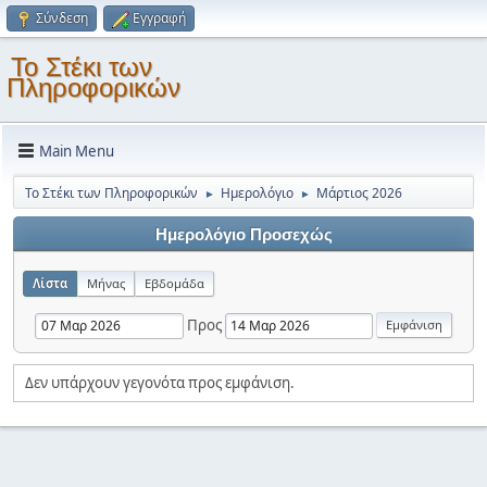
Σύνδεση
Εγγραφή
Το Στέκι των
Πληροφορικών
Main Menu
Το Στέκι των Πληροφορικών
Ημερολόγιο
Μάρτιος 2026
►
►
Ημερολόγιο Προσεχώς
Λίστα
Μήνας
Εβδομάδα
Προς
Δεν υπάρχουν γεγονότα προς εμφάνιση.