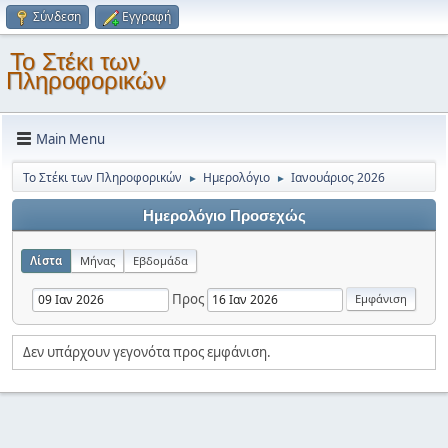
Σύνδεση
Εγγραφή
Το Στέκι των
Πληροφορικών
Main Menu
Το Στέκι των Πληροφορικών
Ημερολόγιο
Ιανουάριος 2026
►
►
Ημερολόγιο Προσεχώς
Λίστα
Μήνας
Εβδομάδα
Προς
Δεν υπάρχουν γεγονότα προς εμφάνιση.