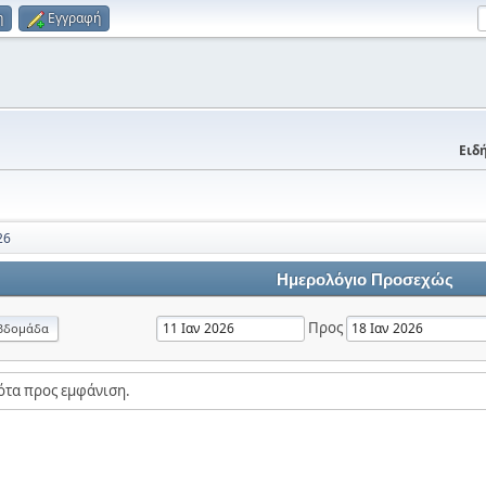
η
Εγγραφή
Ειδή
26
Ημερολόγιο Προσεχώς
Προς
βδομάδα
ότα προς εμφάνιση.