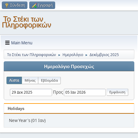
Σύνδεση
Εγγραφή
Το Στέκι των
Πληροφορικών
Main Menu
Το Στέκι των Πληροφορικών
Ημερολόγιο
Δεκέμβριος 2025
►
►
Ημερολόγιο Προσεχώς
Λίστα
Μήνας
Εβδομάδα
Προς
Holidays
New Year's (01 Ιαν)