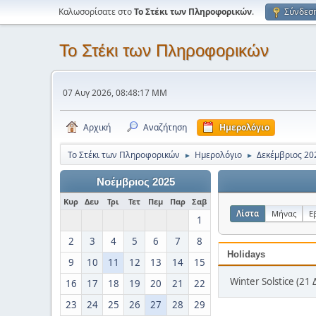
Καλωσορίσατε στο
Το Στέκι των Πληροφορικών
.
Σύνδεσ
Το Στέκι των Πληροφορικών
07 Αυγ 2026, 08:48:17 ΜΜ
Αρχική
Αναζήτηση
Ημερολόγιο
Το Στέκι των Πληροφορικών
Ημερολόγιο
Δεκέμβριος 20
►
►
Νοέμβριος 2025
Κυρ
Δευ
Τρι
Τετ
Πεμ
Παρ
Σαβ
Λίστα
Μήνας
Ε
1
2
3
4
5
6
7
8
Holidays
9
10
11
12
13
14
15
Winter Solstice (21 
16
17
18
19
20
21
22
23
24
25
26
27
28
29