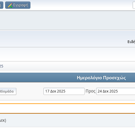
η
Εγγραφή
Ειδή
25
Ημερολόγιο Προσεχώς
Προς
βδομάδα
Δεκ)