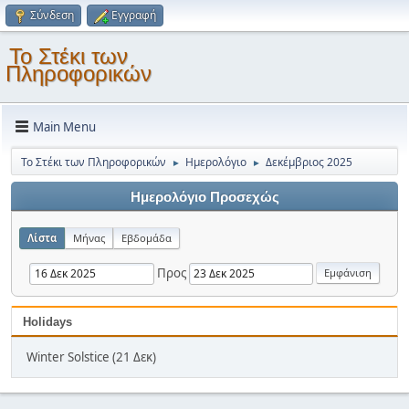
Σύνδεση
Εγγραφή
Το Στέκι των
Πληροφορικών
Main Menu
Το Στέκι των Πληροφορικών
Ημερολόγιο
Δεκέμβριος 2025
►
►
Ημερολόγιο Προσεχώς
Λίστα
Μήνας
Εβδομάδα
Προς
Holidays
Winter Solstice (21 Δεκ)