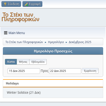
Σύνδεση
Εγγραφή
Το Στέκι των
Πληροφορικών
Main Menu
Το Στέκι των Πληροφορικών
Ημερολόγιο
Δεκέμβριος 2025
►
►
Ημερολόγιο Προσεχώς
Λίστα
Μήνας
Εβδομάδα
Προς
Holidays
Winter Solstice (21 Δεκ)