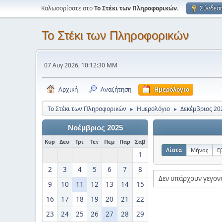
Καλωσορίσατε στο
Το Στέκι των Πληροφορικών
.
Σύνδεσ
Το Στέκι των Πληροφορικών
07 Αυγ 2026, 10:12:30 ΜΜ
Αρχική
Αναζήτηση
Ημερολόγιο
Το Στέκι των Πληροφορικών
Ημερολόγιο
Δεκέμβριος 20
►
►
Νοέμβριος 2025
Κυρ
Δευ
Τρι
Τετ
Πεμ
Παρ
Σαβ
Λίστα
Μήνας
Ε
1
2
3
4
5
6
7
8
Δεν υπάρχουν γεγον
9
10
11
12
13
14
15
16
17
18
19
20
21
22
23
24
25
26
27
28
29