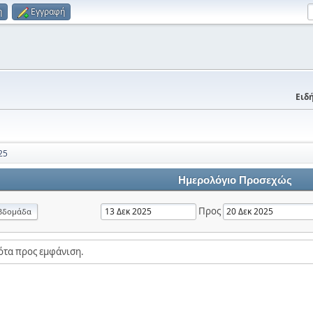
η
Εγγραφή
Ειδή
25
Ημερολόγιο Προσεχώς
Προς
βδομάδα
ότα προς εμφάνιση.