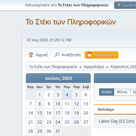
Καλωσορίσατε στο
Το Στέκι των Πληροφορικών
.
Σύνδεσ
Το Στέκι των Πληροφορικών
07 Αυγ 2026, 01:26:12 ΠΜ
Αρχική
Αναζήτηση
Ημερολόγιο
Το Στέκι των Πληροφορικών
Ημερολόγιο
Αύγουστος 20
►
►
Ιούλιος 2024
Κυρ
Δευ
Τρι
Τετ
Πεμ
Παρ
Σαβ
Λίστα
Μήνας
Ε
1
2
3
4
5
6
7
8
9
10
11
12
13
Holidays
14
15
16
17
18
19
20
Labor Day (02 Σεπ)
21
22
23
24
25
26
27
28
29
30
31