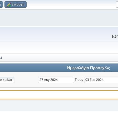
η
Εγγραφή
Ειδή
24
Ημερολόγιο Προσεχώς
Προς
βδομάδα