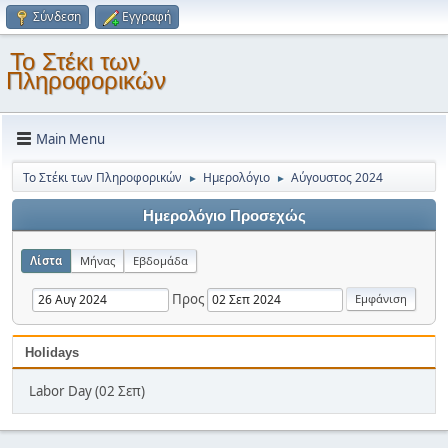
Σύνδεση
Εγγραφή
Το Στέκι των
Πληροφορικών
Main Menu
Το Στέκι των Πληροφορικών
Ημερολόγιο
Αύγουστος 2024
►
►
Ημερολόγιο Προσεχώς
Λίστα
Μήνας
Εβδομάδα
Προς
Holidays
Labor Day (02 Σεπ)