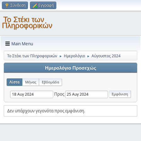
Σύνδεση
Εγγραφή
Το Στέκι των
Πληροφορικών
Main Menu
Το Στέκι των Πληροφορικών
Ημερολόγιο
Αύγουστος 2024
►
►
Ημερολόγιο Προσεχώς
Λίστα
Μήνας
Εβδομάδα
Προς
Δεν υπάρχουν γεγονότα προς εμφάνιση.