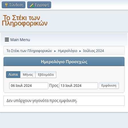
Σύνδεση
Εγγραφή
Το Στέκι των
Πληροφορικών
Main Menu
Το Στέκι των Πληροφορικών
Ημερολόγιο
Ιούλιος 2024
►
►
Ημερολόγιο Προσεχώς
Λίστα
Μήνας
Εβδομάδα
Προς
Δεν υπάρχουν γεγονότα προς εμφάνιση.