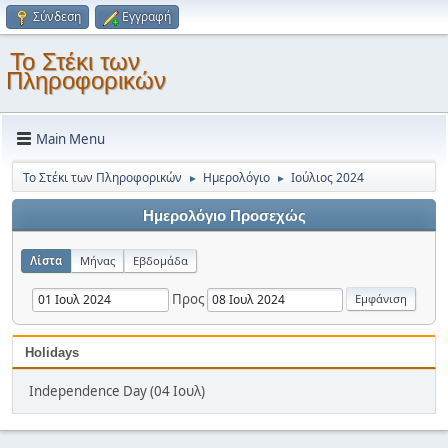
Σύνδεση
Εγγραφή
Το Στέκι των
Πληροφορικών
Main Menu
Το Στέκι των Πληροφορικών
Ημερολόγιο
Ιούλιος 2024
►
►
Ημερολόγιο Προσεχώς
Λίστα
Μήνας
Εβδομάδα
Προς
Holidays
Independence Day (04 Ιουλ)