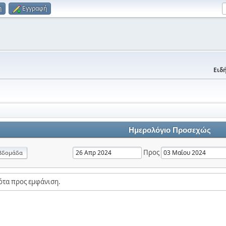
η
Εγγραφή
Ειδή
Ημερολόγιο Προσεχώς
Προς
βδομάδα
ότα προς εμφάνιση.