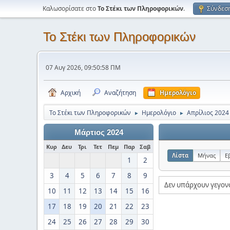
Καλωσορίσατε στο
Το Στέκι των Πληροφορικών
.
Σύνδεσ
Το Στέκι των Πληροφορικών
07 Αυγ 2026, 09:50:58 ΠΜ
Αρχική
Αναζήτηση
Ημερολόγιο
Το Στέκι των Πληροφορικών
Ημερολόγιο
Απρίλιος 2024
►
►
Μάρτιος 2024
Κυρ
Δευ
Τρι
Τετ
Πεμ
Παρ
Σαβ
Λίστα
Μήνας
Ε
1
2
3
4
5
6
7
8
9
Δεν υπάρχουν γεγον
10
11
12
13
14
15
16
17
18
19
20
21
22
23
24
25
26
27
28
29
30