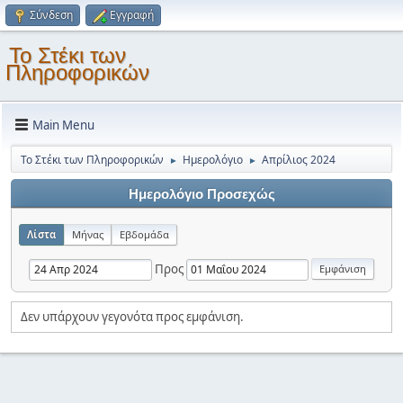
Σύνδεση
Εγγραφή
Το Στέκι των
Πληροφορικών
Main Menu
Το Στέκι των Πληροφορικών
Ημερολόγιο
Απρίλιος 2024
►
►
Ημερολόγιο Προσεχώς
Λίστα
Μήνας
Εβδομάδα
Προς
Δεν υπάρχουν γεγονότα προς εμφάνιση.