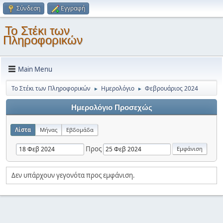
Σύνδεση
Εγγραφή
Το Στέκι των
Πληροφορικών
Main Menu
Το Στέκι των Πληροφορικών
Ημερολόγιο
Φεβρουάριος 2024
►
►
Ημερολόγιο Προσεχώς
Λίστα
Μήνας
Εβδομάδα
Προς
Δεν υπάρχουν γεγονότα προς εμφάνιση.