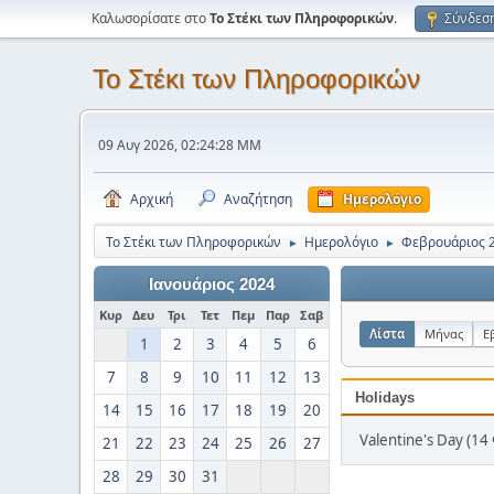
Καλωσορίσατε στο
Το Στέκι των Πληροφορικών
.
Σύνδεσ
Το Στέκι των Πληροφορικών
09 Αυγ 2026, 02:24:28 ΜΜ
Αρχική
Αναζήτηση
Ημερολόγιο
Το Στέκι των Πληροφορικών
Ημερολόγιο
Φεβρουάριος 
►
►
Ιανουάριος 2024
Κυρ
Δευ
Τρι
Τετ
Πεμ
Παρ
Σαβ
Λίστα
Μήνας
Ε
1
2
3
4
5
6
7
8
9
10
11
12
13
Holidays
14
15
16
17
18
19
20
Valentine's Day (14
21
22
23
24
25
26
27
28
29
30
31