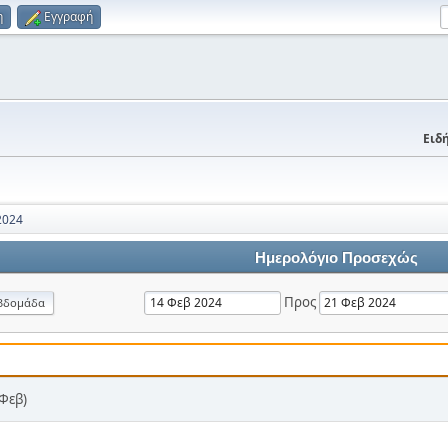
η
Εγγραφή
Ειδή
2024
Ημερολόγιο Προσεχώς
Προς
βδομάδα
 Φεβ)