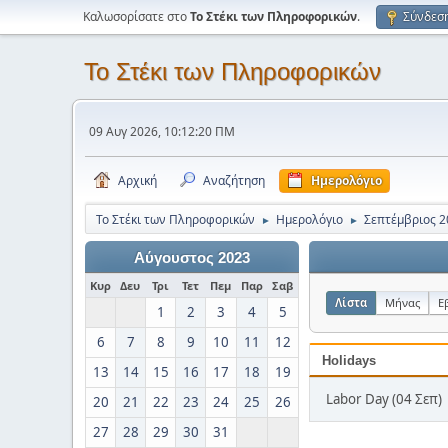
Καλωσορίσατε στο
Το Στέκι των Πληροφορικών
.
Σύνδεσ
Το Στέκι των Πληροφορικών
09 Αυγ 2026, 10:12:20 ΠΜ
Αρχική
Αναζήτηση
Ημερολόγιο
Το Στέκι των Πληροφορικών
Ημερολόγιο
Σεπτέμβριος 2
►
►
Αύγουστος 2023
Κυρ
Δευ
Τρι
Τετ
Πεμ
Παρ
Σαβ
Λίστα
Μήνας
Ε
1
2
3
4
5
6
7
8
9
10
11
12
Holidays
13
14
15
16
17
18
19
Labor Day (04 Σεπ)
20
21
22
23
24
25
26
27
28
29
30
31