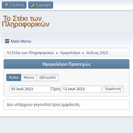
Σύνδεση
Εγγραφή
Το Στέκι των
Πληροφορικών
Main Menu
Το Στέκι των Πληροφορικών
Ημερολόγιο
Ιούλιος 2023
►
►
Ημερολόγιο Προσεχώς
Λίστα
Μήνας
Εβδομάδα
Προς
Δεν υπάρχουν γεγονότα προς εμφάνιση.