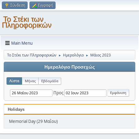
Σύνδεση
Εγγραφή
Το Στέκι των
Πληροφορικών
Main Menu
Το Στέκι των Πληροφορικών
Ημερολόγιο
Μάιος 2023
►
►
Ημερολόγιο Προσεχώς
Λίστα
Μήνας
Εβδομάδα
Προς
Holidays
Memorial Day (29 Μαΐου)