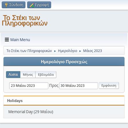
Σύνδεση
Εγγραφή
Το Στέκι των
Πληροφορικών
Main Menu
Το Στέκι των Πληροφορικών
Ημερολόγιο
Μάιος 2023
►
►
Ημερολόγιο Προσεχώς
Λίστα
Μήνας
Εβδομάδα
Προς
Holidays
Memorial Day (29 Μαΐου)