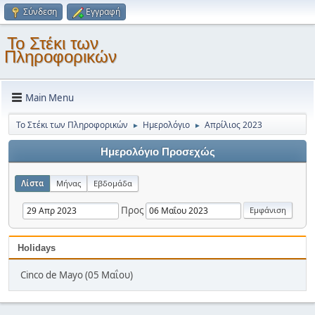
Σύνδεση
Εγγραφή
Το Στέκι των
Πληροφορικών
Main Menu
Το Στέκι των Πληροφορικών
Ημερολόγιο
Απρίλιος 2023
►
►
Ημερολόγιο Προσεχώς
Λίστα
Μήνας
Εβδομάδα
Προς
Holidays
Cinco de Mayo (05 Μαΐου)