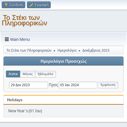
Σύνδεση
Εγγραφή
Το Στέκι των
Πληροφορικών
Main Menu
Το Στέκι των Πληροφορικών
Ημερολόγιο
Δεκέμβριος 2023
►
►
Ημερολόγιο Προσεχώς
Λίστα
Μήνας
Εβδομάδα
Προς
Holidays
New Year's (01 Ιαν)