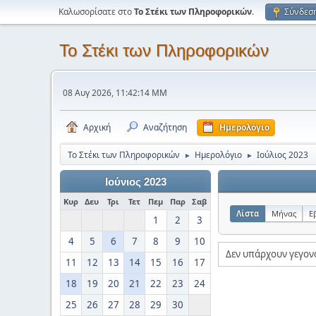
Καλωσορίσατε στο
Το Στέκι των Πληροφορικών
.
Σύνδεσ
Το Στέκι των Πληροφορικών
08 Αυγ 2026, 11:42:14 ΜΜ
Αρχική
Αναζήτηση
Ημερολόγιο
Το Στέκι των Πληροφορικών
Ημερολόγιο
Ιούλιος 2023
►
►
Ιούνιος 2023
Κυρ
Δευ
Τρι
Τετ
Πεμ
Παρ
Σαβ
Λίστα
Μήνας
Ε
1
2
3
4
5
6
7
8
9
10
Δεν υπάρχουν γεγον
11
12
13
14
15
16
17
18
19
20
21
22
23
24
25
26
27
28
29
30