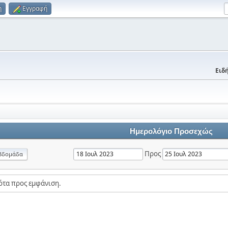
η
Εγγραφή
Ειδή
Ημερολόγιο Προσεχώς
Προς
βδομάδα
ότα προς εμφάνιση.